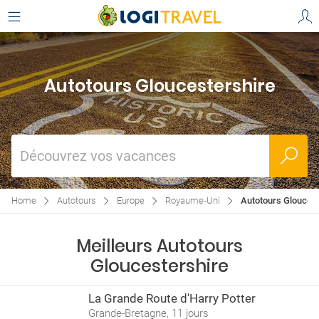
Autotours Gloucestershire
Découvrez vos vacances
Home
Autotours
Europe
Royaume-Uni
Autotours Gloucest
Meilleurs Autotours
Gloucestershire
La Grande Route d'Harry Potter
Grande-Bretagne, 11 jours