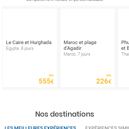
Le Caire et Hurghada
Maroc et plage
Phu
d'Agadir
et 
Egypte, 8 jours
Maroc, 7 jours
Thaï
dès
dès
555
226
€
€
Nos destinations
LES MEILLEURES EXPÉRIENCES
EXPÉRIENCES SIMI