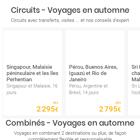
Circuits - Voyages en automne
Circuits avec transferts, visites ... et nos conseils d'expert
Singapour, Malaisie
Pérou, Buenos Aires,
Sri
péninsulaire et les îles
Iguazú et Rio de
cha
Perhentian
Janeiro
Mal
Singapour et Malaisie, 16
Pérou, Argentine et
Sri 
jours
Brésil, 14 jours
l’oc
dès
dès
2
295
2
795
€
€
Combinés - Voyages en automne
Voyagez en combinant 2 destinations ou plus, de façon
complètement flexible et personnalisable