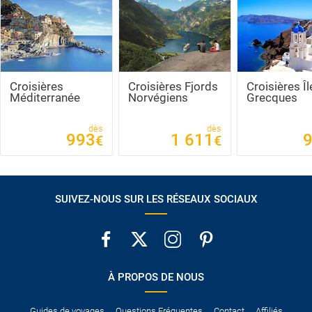
Croisières
Croisières Fjords
Croisières Îl
Méditerranée
Norvégiens
Grecques
dès
dès
993
1 611
€
€
SUIVEZ-NOUS SUR LES RÉSEAUX SOCIAUX
À PROPOS DE NOUS
Guides de voyages
Questions Fréquentes
Contact
Affiliés