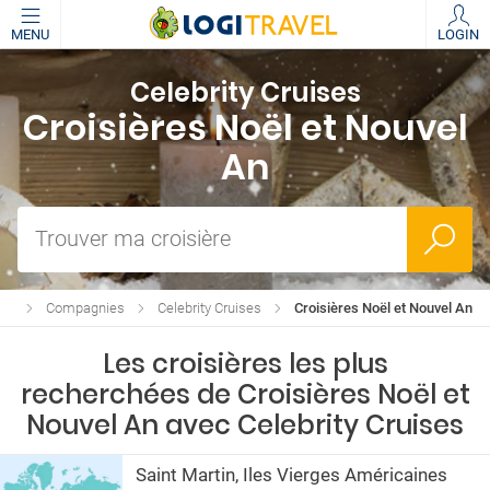
MENU
LOGIN
Celebrity Cruises
Croisières Noël et Nouvel
An
Trouver ma croisière
res
Compagnies
Celebrity Cruises
Croisières Noël et Nouvel An
Les croisières les plus
recherchées de Croisières Noël et
Nouvel An avec Celebrity Cruises
Saint Martin, Iles Vierges Américaines