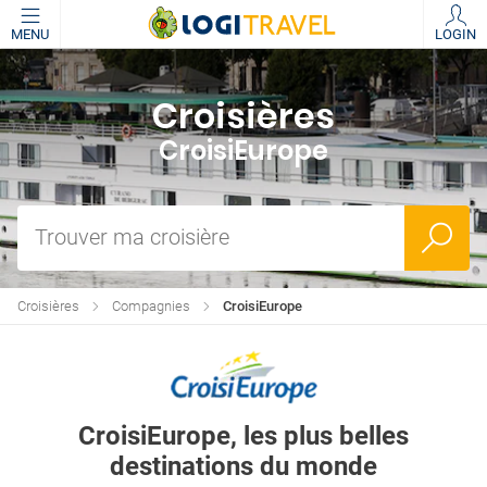
MENU
LOGIN
Croisières
CroisiEurope
Trouver ma croisière
Croisières
Compagnies
CroisiEurope
CroisiEurope, les plus belles
destinations du monde