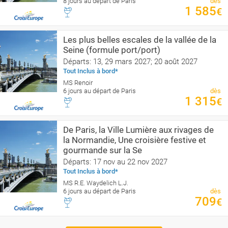
8 jours au départ de Paris
dès
1 585
€
Les plus belles escales de la vallée de la
Seine (formule port/port)
Départs: 13, 29 mars 2027; 20 août 2027
Tout Inclus à bord*
MS Renoir
6 jours au départ de Paris
dès
1 315
€
De Paris, la Ville Lumière aux rivages de
la Normandie, Une croisière festive et
gourmande sur la Se
Départs: 17 nov au 22 nov 2027
Tout Inclus à bord*
MS R.E. Waydelich L.J.
6 jours au départ de Paris
dès
709
€