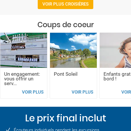
VOIR PLUS CROISIÈRES
Coups de coeur
Un engagement:
Pont Soleil
Enfants grat
vous offrir un
bord !
serv...
VOIR PLUS
VOIR PLUS
VOIR
Le prix final inclut
Écouteurs individuels pendant les excursions