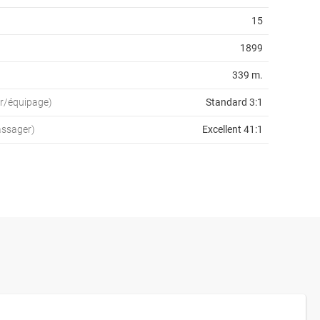
15
1899
339 m.
er/équipage)
Standard 3:1
assager)
Excellent 41:1