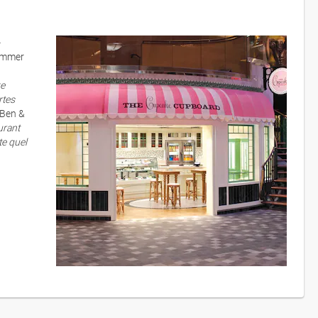
-
jammer
ke
rtes
 Ben &
urant
te quel