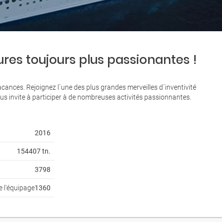
ures toujours plus passionantes !
cances. Rejoignez l´une des plus grandes merveilles d´inventivité
us invite à participer à de nombreuses activités passionnantes.
2016
154407 tn.
3798
 l'équipage
1360