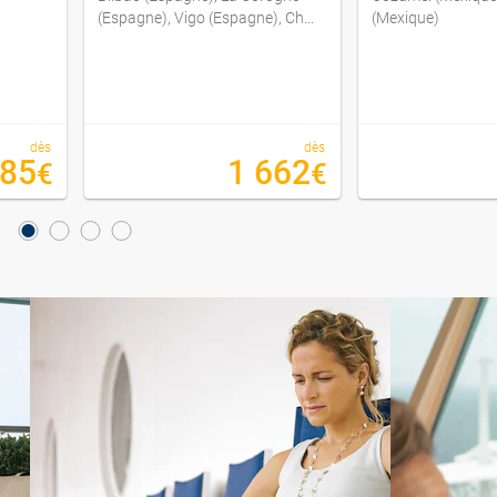
(Espagne), Vigo (Espagne), Ch...
(Mexique)
dès
dès
685
1 662
€
€