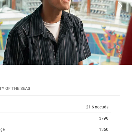
TY OF THE SEAS
21,6 noeuds
3798
age
1360