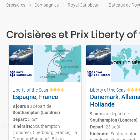
Croisières
Compagnies
Royal Caribbean
Bateaux de Roy
Croisières et Prix Liberty of
Liberty of the Seas
Liberty of the Seas
Espagne, France
Danemark, Allema
Hollande
8 jours
au départ de
Southampton (Londres)
9 jours
au départ de
Départ:
3 oct.
Southampton (Londres)
Itinéraire:
Southampton
Départ:
23 août
(Londres), Cherbourg (France), La
Itinéraire:
Southampton
Corogne (Espagne), Bilbao
(Londres), Kristiansand