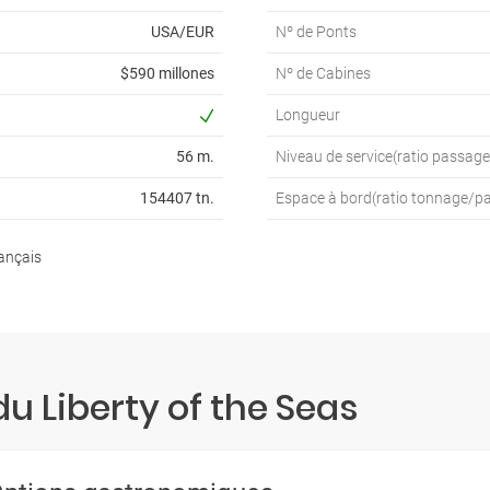
USA/EUR
Nº de Ponts
$590 millones
Nº de Cabines
Longueur
56 m.
Niveau de service(ratio passag
154407 tn.
Espace à bord(ratio tonnage/p
ançais
du Liberty of the Seas