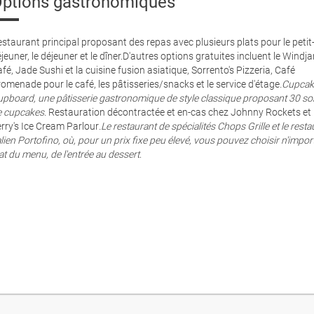
ptions gastronomiques
staurant principal proposant des repas avec plusieurs plats pour le petit
jeuner, le déjeuner et le dîner.D'autres options gratuites incluent le Wind
fé, Jade Sushi et la cuisine fusion asiatique, Sorrento's Pizzeria, Café
omenade pour le café, les pâtisseries/snacks et le service d'étage
.Cupca
pboard, une pâtisserie gastronomique de style classique proposant 30 so
e cupcakes
. Restauration décontractée et en-cas chez Johnny Rockets et
rry's Ice Cream Parlour
.Le restaurant de spécialités Chops Grille et le resta
alien Portofino, où, pour un prix fixe peu élevé, vous pouvez choisir n'impor
at du menu, de l'entrée au dessert
.