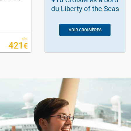
du Liberty of the Seas
VOIR CROISIÈRES
dès
dès
421
764
€
€