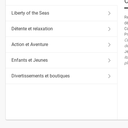
O
Liberty of the Seas
Re
dé
Détente et relaxation
Ca
Pr
Cu
Action et Aventure
d
Je
it
Enfants et Jeunes
pl
Divertissements et boutiques