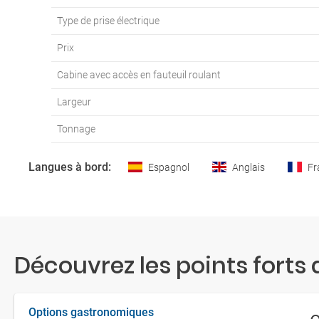
Type de prise électrique
Prix
Cabine avec accès en fauteuil roulant
Largeur
Tonnage
Langues à bord:
Espagnol
Anglais
Fr
Découvrez les points forts 
Options gastronomiques