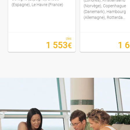
(Espagne), Le Havre (France)
(Norvège), Copenhague
(Danemark), Hambourg
(Allemagne), Rotterda...
dès
1 553
1 
€