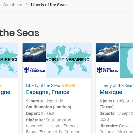
al Caribbean
Liberty of the Seas
 the Seas
Liberty of the Seas
Liberty of the Sea
gne,
Espagne, France
Mexique
9 jours
au départ de
6 jours
au départ
Southampton (Londres)
(Texas)
Départ:
25 sept.
Départs:
27 sept 
2028
Itinéraire:
Southampton
(Londres), Le Havre (France),
Itinéraire:
Galvest
Bilbao (Espagne), La Corogne
Cozumel (Mexique