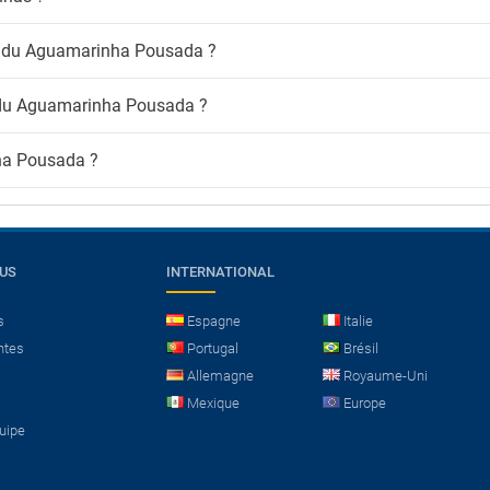
nts du Aguamarinha Pousada ?
s du Aguamarinha Pousada ?
nha Pousada ?
OUS
INTERNATIONAL
s
Espagne
Italie
ntes
Portugal
Brésil
Allemagne
Royaume-Uni
Mexique
Europe
quipe