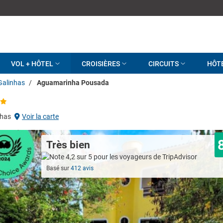
VOL + HÔTEL
CROISIÈRES
CIRCUITS
HÔT
Galinhas
/
Aguamarinha Pousada
nhas
Voir la carte
Très bien
Basé sur
412 avis