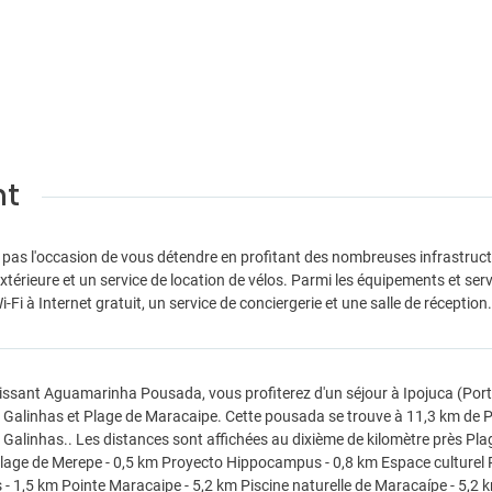
nt
 pas l'occasion de vous détendre en profitant des nombreuses infrastructur
extérieure et un service de location de vélos. Parmi les équipements et s
Wi-Fi à Internet gratuit, un service de conciergerie et une salle de récept
issant Aguamarinha Pousada, vous profiterez d'un séjour à Ipojuca (Port
 Galinhas et Plage de Maracaipe. Cette pousada se trouve à 11,3 km de Pl
 Galinhas.. Les distances sont affichées au dixième de kilomètre près Pla
lage de Merepe - 0,5 km Proyecto Hippocampus - 0,8 km Espace culturel Po
 - 1,5 km Pointe Maracaipe - 5,2 km Piscine naturelle de Maracaípe - 5,2 