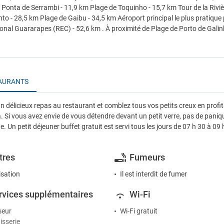
 Ponta de Serrambi - 11,9 km Plage de Toquinho - 15,7 km Tour de la Riviè
to - 28,5 km Plage de Gaibu - 34,5 km Aéroport principal le plus pratiqu
ional Guararapes (REC) - 52,6 km . À proximité de Plage de Porto de Galin
AURANTS
n délicieux repas au restaurant et comblez tous vos petits creux en profit
 Si vous avez envie de vous détendre devant un petit verre, pas de paniqu
e. Un petit déjeuner buffet gratuit est servi tous les jours de 07 h 30 à 09 
tres
Fumeurs
isation
Il est interdit de fumer
rvices supplémentaires
Wi-Fi
seur
Wi-Fi gratuit
isserie