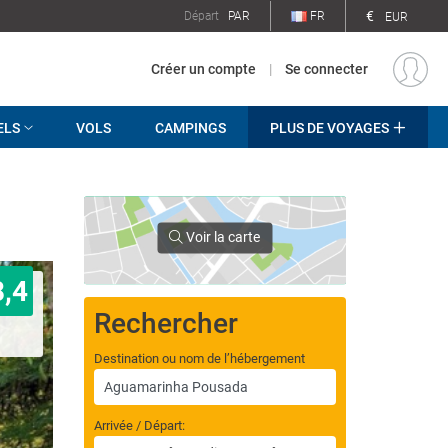
€
Départ
PAR
FR
EUR
Créer un compte
|
Se connecter
ELS
VOLS
CAMPINGS
PLUS DE VOYAGES
Voir la carte
8,4
Rechercher
Destination ou nom de l’hébergement
Arrivée / Départ: