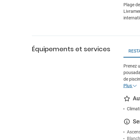
Plage de
Livramen
internat
Équipements et services
REST
Prenez u
pousada.
de piscin
Plus
Au
Climat
Se
Ascen
Blanch