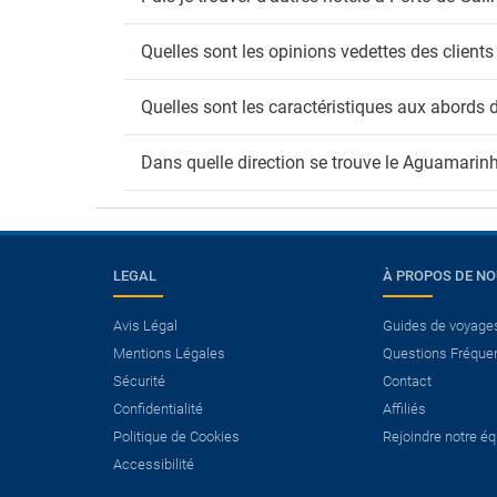
Quelles sont les opinions vedettes des clie
Quelles sont les caractéristiques aux abord
Dans quelle direction se trouve le Aguamari
LEGAL
À PROPOS DE N
Avis Légal
Guides de voyage
×
Mentions Légales
Questions Fréque
Avez-vous besoin d’un
Sécurité
Contact
vol?
Confidentialité
Affiliés
Politique de Cookies
Rejoindre notre é
Voir les offres Vol+Hôtel.
Accessibilité
Économisez plus de 25% sur vos
vacances.