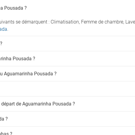
imaux de compagnie
ha Pousada ?
ux de compagnie non admis
ivants se démarquent : Climatisation, Femme de chambre, Laverie
sada
.
 ?
marinha Pousada ?
e au Aguamarinha Pousada ?
 de départ de Aguamarinha Pousada ?
da ?
inhas ?