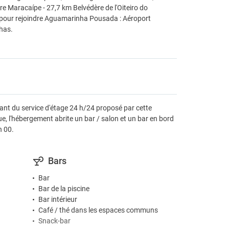
re Maracaípe - 27,7 km Belvédère de l'Oiteiro do
e pour rejoindre Aguamarinha Pousada : Aéroport
has.
ant du service d'étage 24 h/24 proposé par cette
e, l'hébergement abrite un bar / salon et un bar en bord
h 00.
Bars
Bar
Bar de la piscine
Bar intérieur
Café / thé dans les espaces communs
Snack-bar