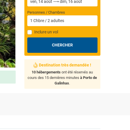
Personnes / Chambres
1
Chbre
/
2
adultes
Inclure un vol
CHERCHER
Destination très demandée !
10 hébergements
ont été réservés au
cours des 15 dernières minutes
à Porto de
Galinhas
.