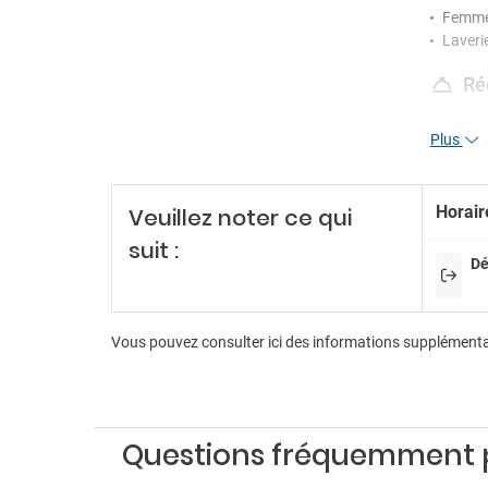
Femme
Laverie
Ré
Jetons
Plus
Récept
Servic
Di
Horair
Veuillez noter ce qui
suit :
Salle d
Dé
Pa
Parkin
Vous pouvez consulter ici des informations supplément
Parkin
Tr
Navett
Questions fréquemment 
Transfe