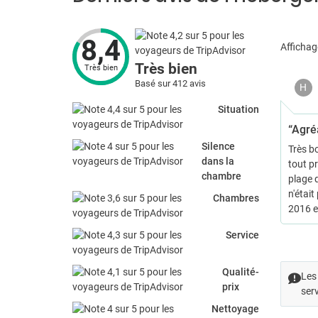
8,4
Affichag
Très bien
Très bien
Basé sur 412 avis
H
Situation
“Agré
Silence
Très b
dans la
tout pr
chambre
plage 
n'était
Chambres
2016 e
Service
Qualité-
Les 
prix
serv
Nettoyage