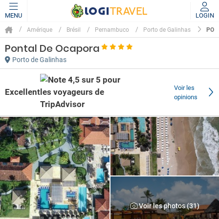
MENU
LOGIN
PON
Amérique
Brésil
Pernambuco
Porto de Galinhas
Pontal De Ocapora
Porto de Galinhas
Voir les
Excellent
opinions
Voir les photos (31)