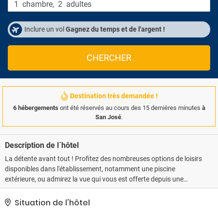
1
chambre
,
2
adultes
Inclure un vol
Gagnez du temps et de l'argent !
CHERCHER
Destination très demandée !
6 hébergements
ont été réservés au cours des 15 dernières minutes
à
San José
.
Description de l´hôtel
La détente avant tout ! Profitez des nombreuses options de loisirs
disponibles dans l'établissement, notamment une piscine
extérieure, ou admirez la vue qui vous est offerte depuis une
terrasse et un jardin. Parmi les services et équipements offerts par
cet hôtel vous trouvez également l'accès Wi-Fi à Internet gratuit,
Situation de l'hôtel
un service d'assistance pour les visites touristiques ou l'achat de