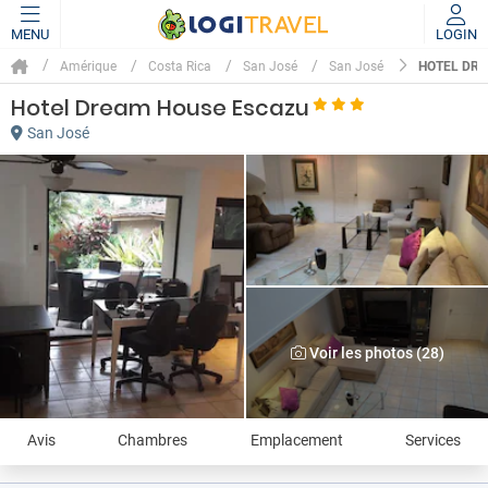
MENU
LOGIN
HOTEL DR
Amérique
Costa Rica
San José
San José
Hotel Dream House Escazu
San José
Voir les photos (28)
Avis
Chambres
Emplacement
Services