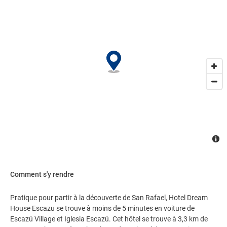
billets et une aire de pique-nique. Une navette payante vous
conduit dans les principales destinations aux alentours de
l'établissement.. Les équipements et services proposés incluent un
service de nettoyage à sec / blanchisserie, une réception ouverte
24 heures sur 24 et une consigne à bagages. Un parking gratuit
est disponible dans l'enceinte de l'établissement..
Comment s'y rendre
Pratique pour partir à la découverte de San Rafael, Hotel Dream
House Escazu se trouve à moins de 5 minutes en voiture de
Escazú Village et Iglesia Escazú. Cet hôtel se trouve à 3,3 km de