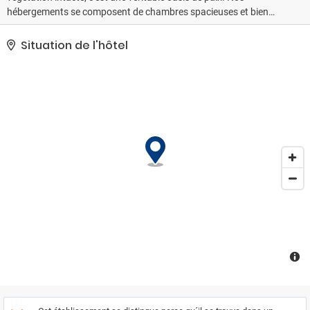
hébergements se composent de chambres spacieuses et bien
équipées, chacune disposant d'un jardin ou d'une terrasse
privative ainsi que d'un accès à la piscine, pour vous permettre de
Situation de l'hôtel
vous reposer au calme.