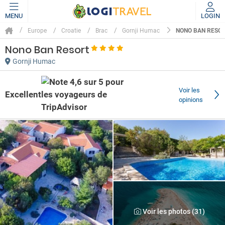
MENU
LOGIN
NONO BAN RESO
Europe
Croatie
Brac
Gornji Humac
Nono Ban Resort
Gornji Humac
Voir les
Excellent
opinions
Voir les photos (31)