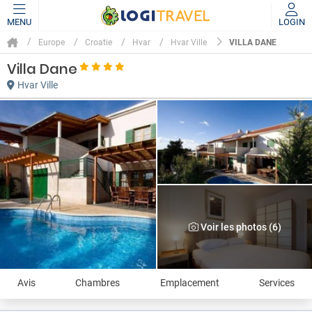
MENU
LOGIN
VILLA DANE
Europe
Croatie
Hvar
Hvar Ville
Villa Dane
Hvar Ville
Voir les photos (6)
Avis
Chambres
Emplacement
Services