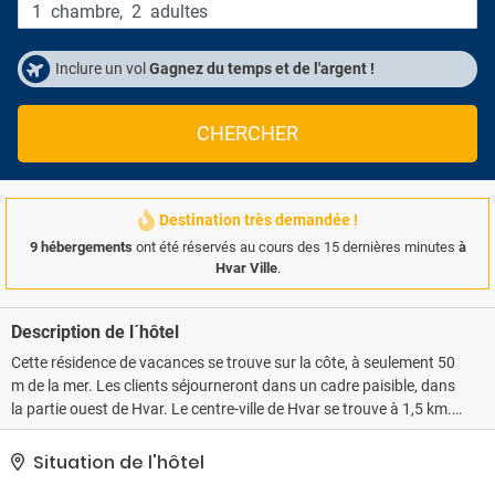
1
chambre
,
2
adultes
Inclure un vol
Gagnez du temps et de l'argent !
CHERCHER
Destination très demandée !
9 hébergements
ont été réservés au cours des 15 dernières minutes
à
Hvar Ville
.
Description de l´hôtel
Cette résidence de vacances se trouve sur la côte, à seulement 50
m de la mer. Les clients séjourneront dans un cadre paisible, dans
la partie ouest de Hvar. Le centre-ville de Hvar se trouve à 1,5 km.
De par son emplacement, cette villa est le lieu idéal pour un séjour
en famille placé sous le signe de la quiétude.Construite
Situation de l'hôtel
récemment, cette villa/résidence de vacances propose un grand