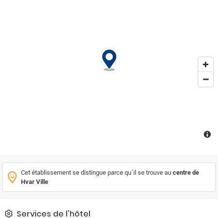
salon, la télévision par câble/satellite, la climatisation à réglage
individuel, une cuisine entièrement équipée (réfrigérateur,
cuisinière et cafetière/théière), un espace salon et une terrasse
spacieuse. Cette villa offre les conditions idéales pour profiter
pleinement de la beauté et de la quiétude de cette région, loin des
soucis du quotidien, qu'il s'agisse d'un séjour en famille ou entre
amis. Des places de parking sont mises à la disposition des clients
arrivant en voiture.Le logement a une capacité de 10 personnes: 4
chambres à coucher (2 chambres doubles et 2 chambres
jumelles), ainsi que des espaces de couchage pour 2 personnes
supplémentaires dans le salon. L'équipement standard inclut
naturellement des salles de bain.Les clients pourront profiter du
jardin privé et de la piscine de plein air. La plage voisine est une
plage de galets/rochers.
Cet établissement se distingue parce qu´il se trouve au
centre de
Hvar Ville
Services de l'hôtel