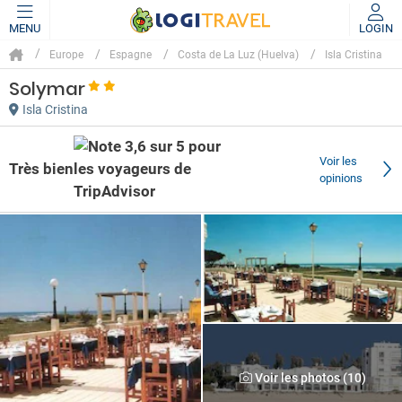
MENU
LOGIN
Europe
Espagne
Costa de La Luz (Huelva)
Isla Cristina
Solymar
Isla Cristina
Voir les
Très bien
opinions
Voir les photos (10)