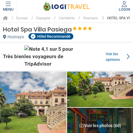
MENU
LOGIN
HOTEL SPA VIL
Europe
Espagne
Cantabrie
Hoznayo
Hotel Spa Villa Pasiega
Hôtel Recommandé
Hoznayo
Voir les
Très bien
opinions
Voir les photos (60)