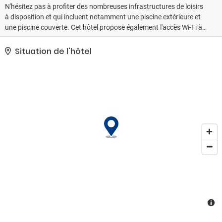
N'hésitez pas à profiter des nombreuses infrastructures de loisirs
à disposition et qui incluent notamment une piscine extérieure et
une piscine couverte. Cet hôtel propose également l'accès Wi-Fi à
Internet gratuit, un service de conciergerie et un service de garde
d'enfants (en supplément). Vous pouvez monter à bord d'une
Situation de l'hôtel
navette payante vous conduisant au bord de la plage ou devant
plusieurs magasins.. Les équipements et services proposés
incluent un service de location de limousines/berlines, des
journaux gratuits dans le hall et une réception ouverte 24 h/24. En
échange d'un supplément, l'hébergement vous propose une
navette vers et depuis l'aéroport (disponible sur demande) et une
navette vers le terminal des paquebots de croisière..