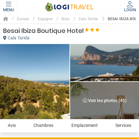
MENU
LOGIN
BESAI IBIZA BOU
Europe
Espagne
Ibiza
Cala Tarida
Besai Ibiza Boutique Hotel
Cala Tarida
Voir les photos (45)
Avis
Chambres
Emplacement
Services