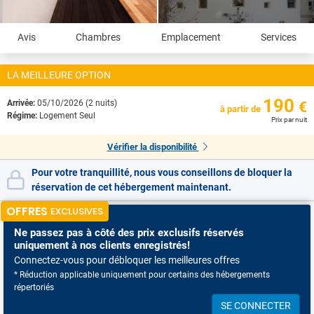
Avis
Chambres
Emplacement
Services
LA MEILLEURE OPTION
190
Arrivée:
05/10/2026 (2 nuits)
€
à partir de
Régime:
Logement Seul
Prix par nuit
Vérifier la disponibilité
Pour votre tranquillité, nous vous conseillons de bloquer la
réservation de cet hébergement maintenant.
OFFRES
EXCLUSIVES
Ne passez pas à côté
des prix exclusifs réservés
uniquement à nos clients enregistrés!
Connectez-vous pour débloquer les meilleures offres
* Réduction applicable uniquement pour certains des hébergements
répertoriés
SE CONNECTER