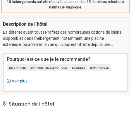
10 hébergements
ont été réservés au cours des 15 dernières minutes
à
Palma De Majorque
.
Description de l´hôtel
La détente avant tout ! Profitez des nombreuses options de loisirs
disponibles dans l'hébergement, notamment une piscine
extérieure, ou admirez la vue qui vous est offerte depuis une
terrasse sur le toit. Cet hôtel propose également l'accès Wi-Fi à
Internet gratuit, une cheminée dans le hall et un service
Pourquoi est-ce que je le recommande?
d'assistance pour les visites touristiques ou l'achat de billets.. Les
DE CHARME
BÂTIMENT EMBLÉMATIQUE
BUSINESS
ROMANTIQUE
équipements et services proposés incluent un service de
nettoyage à sec / blanchisserie, une réception ouverte 24 h/24 et
Voir plus
un personnel polyglotte. Si vous devez organiser une réunion à
Palma de Majorque, faites confiance à cet hôtel qui dispose
d'espaces événements mesurant 77 mètres carrés et comprenant
un centre de conférence..
Situation de l'hôtel