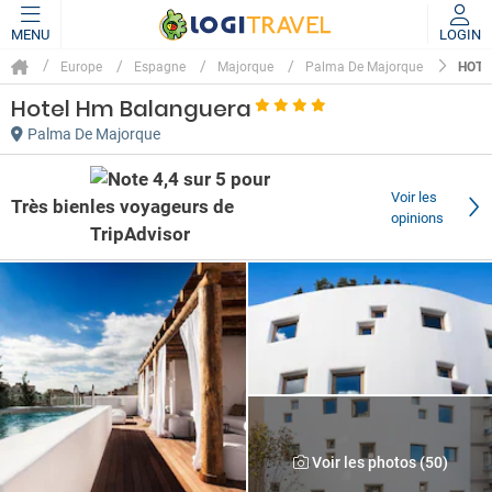
MENU
LOGIN
HOTE
Europe
Espagne
Majorque
Palma De Majorque
Hotel Hm Balanguera
Palma De Majorque
Voir les
Très bien
opinions
Voir les photos (50)