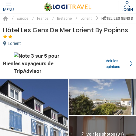
MENU
LOGIN
HÔTEL LES GENS DE
Europe
France
Bretagne
Lorient
Hôtel Les Gens De Mer Lorient By Popinns
Lorient
Voir les
Bien
opinions
Voir les photos (31)