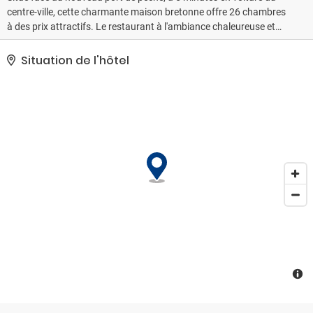
centre-ville, cette charmante maison bretonne offre 26 chambres
à des prix attractifs. Le restaurant à l'ambiance chaleureuse et
spécialisé en fruits de mer propose un large choix de menus à la
cuisine traditionnelle. Les chambres sont tout à fait confortables.
Situation de l'hôtel
Cet établissement à l'excellent rapport qualité/prix offre
également une salle de réunion pouvant accueillir 20 personnes,
ainsi qu'un parking privatif. Organisation de banquets et
séminaires sur demande. *La réception est fermée à partir de
21h30 (à partir de 20h le week-end). Si le client a besoin d'entrer en
dehors de ces heures il faut appeler le 0033695620957 pour
obtenir le code d'entrée.