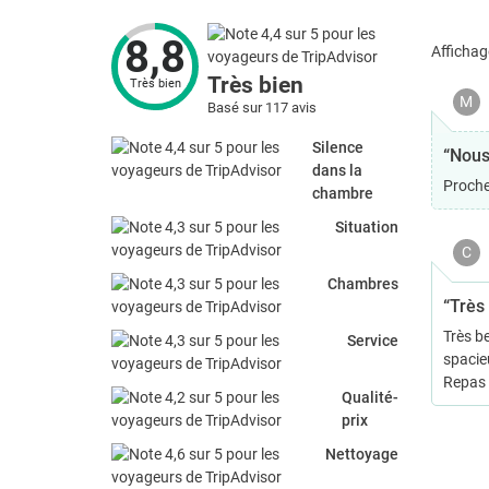
8,8
Affichag
Très bien
Très bien
M
Basé sur 117 avis
Silence
“Nous
dans la
Proche 
chambre
Situation
C
Chambres
“Très
Très b
Service
spacie
Repas d
Qualité-
prix
Nettoyage