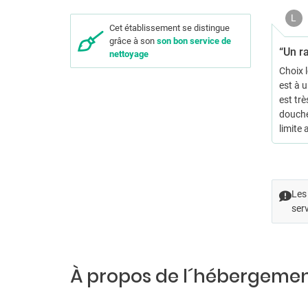
L
Cet établissement se distingue
grâce à son
son bon service de
“Un ra
nettoyage
Choix 
est à u
est trè
douche
limite
Les 
serv
À propos de l´hébergeme