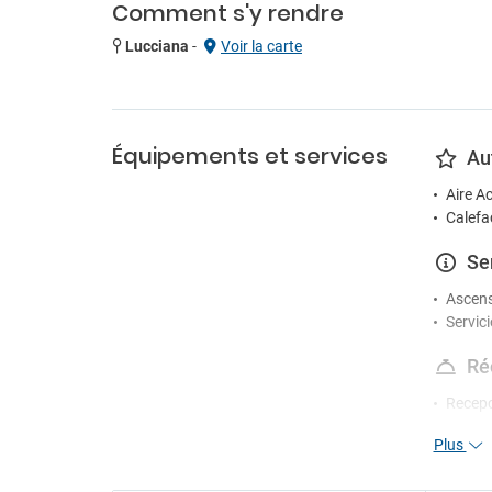
Comment s'y rendre
Lucciana
-
Voir la carte
Équipements et services
Au
Aire A
Calefa
Se
Ascen
Servic
Ré
Recep
Plus
Di
Sala d