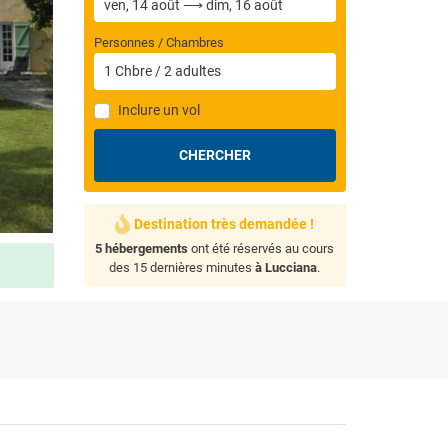
Personnes / Chambres
1
Chbre
/
2
adultes
Inclure un vol
CHERCHER
Destination très demandée !
5 hébergements
ont été réservés au cours
des 15 dernières minutes
à Lucciana
.