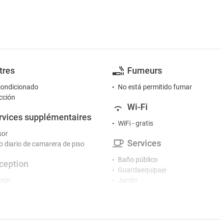
tres
Fumeurs
condicionado
No está permitido fumar
cción
Wi-Fi
rvices supplémentaires
WiFi - gratis
sor
Services
io diario de camarera de piso
Baño público
ception
Guardaequipaje
ción
Jardín
Resgistro de entrada / salida pri
vertissement
Secador
Servicio de despertador
e TV