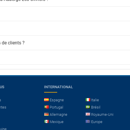
 de clients ?
OUS
INTERNATIONAL
s
Espagne
Italie
ntes
Portugal
Brésil
Allemagne
Royaume-Uni
Mexique
Europe
quipe