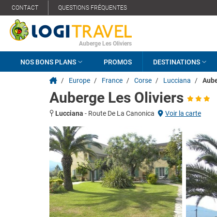
CONTACT
QUESTIONS FRÉQUENTES
Auberge Les Oliviers
NOS BONS PLANS
PROMOS
DESTINATIONS
/
Europe
/
France
/
Corse
/
Lucciana
/
Aube
Auberge Les Oliviers
Lucciana
-
Route De La Canonica
Voir la carte