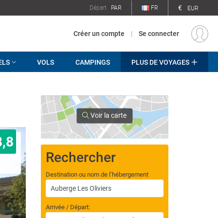
€
Départ
PAR
FR
EUR
Créer un compte
|
Se connecter
ELS
VOLS
CAMPINGS
PLUS DE VOYAGES
Voir la carte
8,8
Rechercher
Destination ou nom de l’hébergement
Arrivée / Départ: