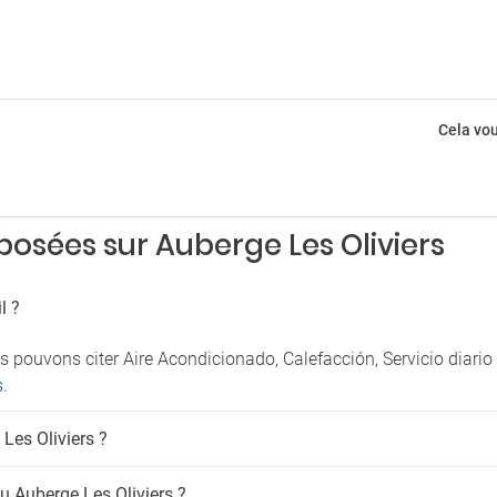
Solarium
e juegos
Terraza
rking
el hotel
g con seguridad
Cela vou
sées sur Auberge Les Oliviers
l ?
s pouvons citer Aire Acondicionado, Calefacción, Servicio diari
s
.
 Les Oliviers ?
au Auberge Les Oliviers ?