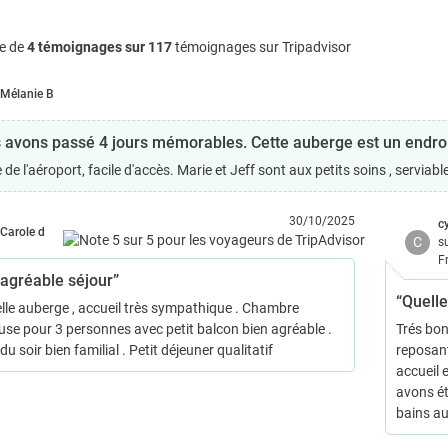
e de
4 témoignages sur 117
témoignages sur Tripadvisor
Mélanie B
 avons passé 4 jours mémorables. Cette auberge est un endroit
de l'aéroport, facile d'accès. Marie et Jeff sont aux petits soins , servi
30/10/2025
c
Carole d
C
s
F
 agréable séjour”
“Quelle
elle auberge , accueil très sympathique . Chambre
use pour 3 personnes avec petit balcon bien agréable .
Trés bon
u soir bien familial . Petit déjeuner qualitatif
reposant
accueil 
avons ét
bains au