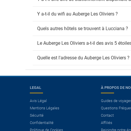
Y a-t-il du wifi au Auberge Les Oliviers ?
Quels autres hôtels se trouvent à Lucciana ?
Le Auberge Les Oliviers a-t-il des avis 5 étoiles
Quelle est l'adresse du Auberge Les Oliviers ?
LEGAL
À PROPOS DE N
Avis Légal
Guides de voyage
×
Mentions Légales
Questions Fréque
Avez-vous besoin d’un
Sécurité
Contact
vol?
Confidentialité
Affiliés
Politique de Cookies
Rejoindre notre é