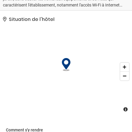
caractérisent l'établissement, notamment l'accès Wi-Fi à Internet
gratuit.. Le classement officiel par étoiles de cet hébergement a
été attribué par ATOUT France, l'agence de développement
Situation de l'hôtel
touristique de la France..
Comment s'y rendre