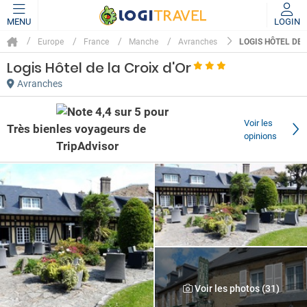
MENU
LOGIN
LOGIS HÔTEL DE 
Europe
France
Manche
Avranches
Logis Hôtel de la Croix d'Or
Avranches
Voir les
Très bien
opinions
Voir les photos (31)