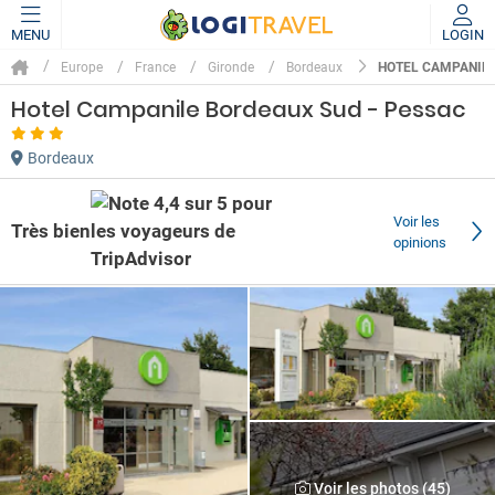
MENU
LOGIN
HOTEL CAMPANILE
Europe
France
Gironde
Bordeaux
Hotel Campanile Bordeaux Sud - Pessac
Bordeaux
Voir les
Très bien
opinions
Voir les photos (45)