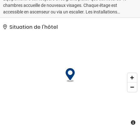
chambres accueille de nouveaux visages. Chaque étage est
accessible en ascenseur ou via un escalier. Les installations
incluent un local à bagages. L'accès WiFi disponible dans les
espaces communs permet de rester en contact avec le monde
Situation de l'hôtel
extérieur. L'établissement met à disposition des aménagements
destinés aux personnes à mobilité réduite. En matière de
restauration, les voyageurs auront le choix entre un restaurant, un
café et un bar. Des boutiques sont également disponibles sur
place. Il y a bien sûr un jardin. Les aménagements incluent
également un kiosque à journaux et un espace TV. Les personnes
voyageant en voiture pourront se garer dans le garage ou sur le
parking (sans supplément). Les prestations incluent de plus un
personnel parlant plusieurs langues, un service de sécurité
fonctionnant 24h/24, un service de location de voitures, un room
service et un service de réveil par téléphone. Idéal pour travailler
dans les meilleures conditions, le centre d'affaires propose un fax.