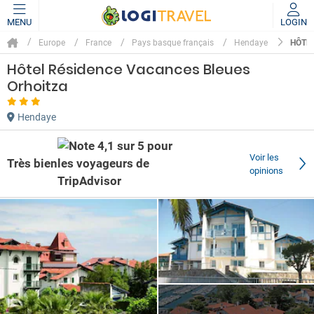
MENU
LOGIN
HÔTE
Europe
France
Pays basque français
Hendaye
Hôtel Résidence Vacances Bleues
Orhoitza
Hendaye
Voir les
Très bien
opinions