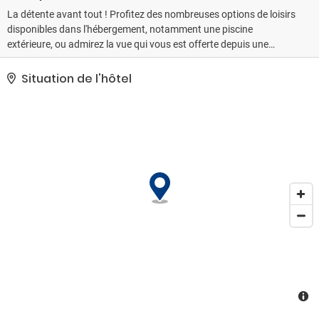
La détente avant tout ! Profitez des nombreuses options de loisirs
disponibles dans l'hébergement, notamment une piscine
extérieure, ou admirez la vue qui vous est offerte depuis une
terrasse et un jardin. Parmi les équipements et services offerts par
cet hôtel vous trouvez également l'accès Wi-Fi à Internet gratuit,
Situation de l'hôtel
un service de conciergerie et une télévision dans l'espace
commun.. Le classement officiel par étoiles de cet hébergement a
été attribué par ATOUT France, l'agence de développement
touristique de la France.. Les équipements et services proposés
incluent une réception ouverte 24 h/24, un personnel polyglotte et
une laverie. Un parking payant sans service de voiturier est
disponible dans l'enceinte de l'hébergement..