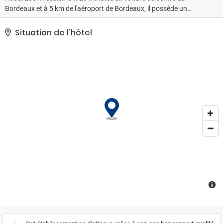
Bordeaux et à 5 km de l'aéroport de Bordeaux, il possède un
parking privé gratuit sur place et une piscine extérieure. Les
chambres de l'Étoile Bleue sont équipées d'une salle de bains
Situation de l'hôtel
privative et d'une télévision. Une connexion Wi-Fi est accessible
gratuitement dans tout l'hôtel. Un petit-déjeuner buffet est servi
tous les jours et le restaurant propose une cuisine régionale. Vous
pourrez vous détendre au bar de l'hôtel ou sur la terrasse couverte
bordant la piscine. Le parking privé et gratuit est surveillé. Vous
trouverez enfin des arrêts de bus et de tramway à seulement 5
minutes à pied de l'Étoile Bleue.