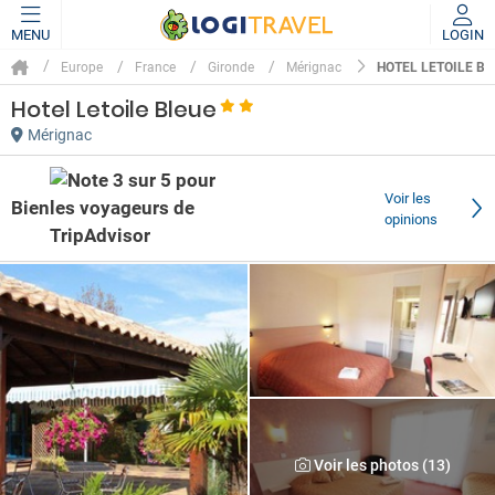
MENU
LOGIN
HOTEL LETOILE BL
Europe
France
Gironde
Mérignac
Hotel Letoile Bleue
Mérignac
Voir les
Bien
opinions
Voir les photos (13)