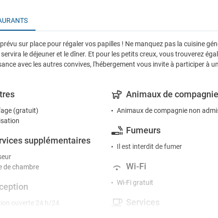
AURANTS
prévu sur place pour régaler vos papilles ! Ne manquez pas la cuisine gé
servira le déjeuner et le dîner. Et pour les petits creux, vous trouverez é
nce avec les autres convives, l'hébergement vous invite à participer à un
tres
Animaux de compagni
age (gratuit)
Animaux de compagnie non admi
isation
Fumeurs
rvices supplémentaires
Il est interdit de fumer
seur
Wi-Fi
 de chambre
Wi-Fi gratuit
ception
Services
ion ouverte 24 h/24