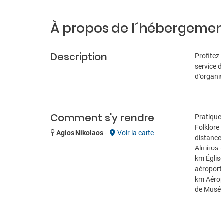
À propos de l´hébergeme
Description
Profitez
service d
d'organi
Comment s'y rendre
Pratique
Folklore
Agios Nikolaos
-
Voir la carte
distance
Almiros 
km Églis
aéroport
km Aérop
de Musée