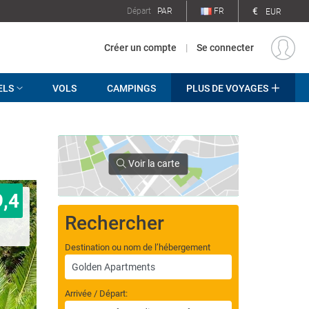
€
Départ
PAR
FR
EUR
Créer un compte
|
Se connecter
ELS
VOLS
CAMPINGS
PLUS DE VOYAGES
Voir la carte
9,4
Rechercher
Destination ou nom de l’hébergement
Arrivée / Départ: