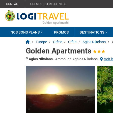
CONTACT
QUESTIONS FRÉQUENTES
Golden Apartments
NOS BONS PLANS
PROMOS
DESTINATIONS
/
Europe
/
Grèce
/
Crète
/
Agios Nikolaos
/
Golden Apartments
Agios Nikolaos
-
Ammouda Aghios Nikolaos,
Voir l