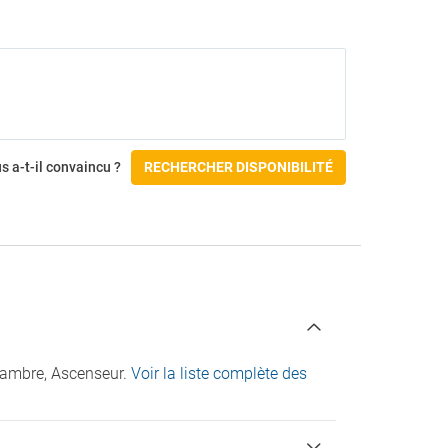
Parasols au bord de la piscine
Transats à la piscine
Accessibilité
Écriture braille dans l’ascenseur
s a-t-il convaincu ?
RECHERCHER DISPONIBILITÉ
chambre, Ascenseur.
Voir la liste complète des