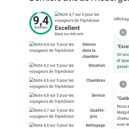
9,4
Affichag
Excellent
Excellent
H
Basé sur 446 avis
Silence
“Excel
dans la
Un accu
chambre
et spac
Situation
passé 
Chambres
A
Service
“Gold
Nous a
Qualité-
Malgré 
prix
chaleur
avec le
Nettoyage