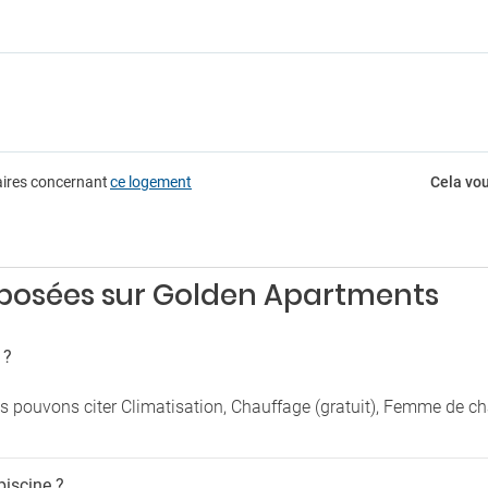
Bibliothèque
rking
Billetterie
g
Café
g à proximité
Cheminée
Coffre-fort
ansport Shuttle
Jardin
Location de véhicules
e
Piscine extérieure en saison
rt à l’aéroport
aires concernant
ce logement
Cela vou
Service de mariages
Solarium
Séchoir
Terrasse
posées sur Golden Apartments
 ?
us pouvons citer Climatisation, Chauffage (gratuit), Femme de 
piscine ?