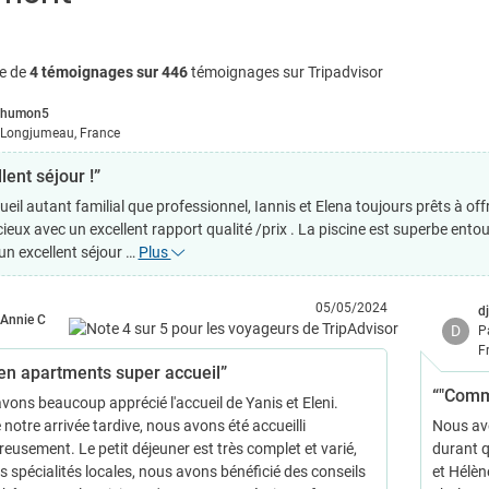
e de
4 témoignages sur 446
témoignages sur Tripadvisor
humon5
Longjumeau, France
lent séjour !”
eil autant familial que professionnel, Iannis et Elena toujours prêts à offr
ieux avec un excellent rapport qualité /prix . La piscine est superbe entou
un excellent séjour …
Plus
05/05/2024
d
Annie C
D
P
F
en apartments super accueil”
“"Comm
vons beaucoup apprécié l'accueil de Yanis et Eleni.
notre arrivée tardive, nous avons été accueilli
Nous av
eusement. Le petit déjeuner est très complet et varié,
durant q
s spécialités locales, nous avons bénéficié des conseils
et Hélèn