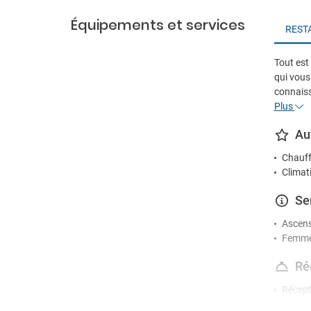
Équipements et services
REST
Tout est 
qui vous 
connaissa
Plus
Au
Chauff
Climat
Se
Ascen
Femme
Ré
Récept