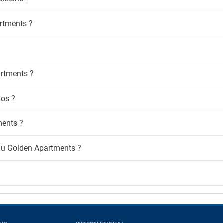
artments ?
artments ?
aos ?
ments ?
 du Golden Apartments ?