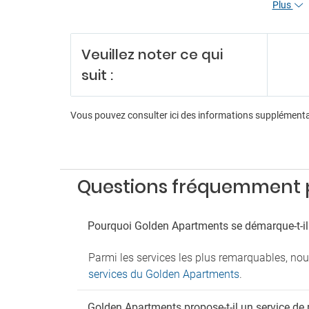
Plus
Pa
Parkin
Parkin
Veuillez noter ce qui
Tr
suit :
Navett
Transfe
Vous pouvez consulter ici des informations supplément
Questions fréquemment 
Pourquoi Golden Apartments se démarque-t-il
Parmi les services les plus remarquables, no
services du Golden Apartments
.
Golden Apartments propose-t-il un service de 