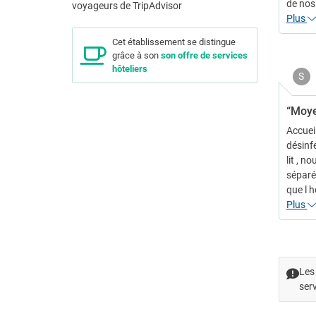
de nos 
Plus
Cet établissement se distingue
grâce à son
son offre de services
hôteliers
S
“Moy
Accuei
désinf
lit , 
séparés
que l 
Plus
Les 
serv