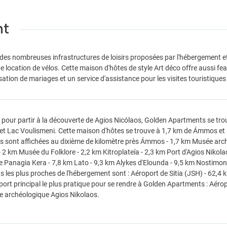
nt
 des nombreuses infrastructures de loisirs proposées par l'hébergement e
e location de vélos. Cette maison d'hôtes de style Art déco offre aussi feat
sation de mariages et un service d'assistance pour les visites touristiques
 pour partir à la découverte de Agios Nicólaos, Golden Apartments se tr
 et Lac Voulismeni. Cette maison d'hôtes se trouve à 1,7 km de Ámmos et
s sont affichées au dixième de kilomètre près Ámmos - 1,7 km Musée arch
- 2 km Musée du Folklore - 2,2 km Kitroplateía - 2,3 km Port d'Agios Niko
e Panagia Kera - 7,8 km Lato - 9,3 km Alykes d'Elounda - 9,5 km Nostimon 
s les plus proches de l'hébergement sont : Aéroport de Sitia (JSH) - 62,4
ort principal le plus pratique pour se rendre à Golden Apartments : Aéro
 archéologique Agios Nikolaos.