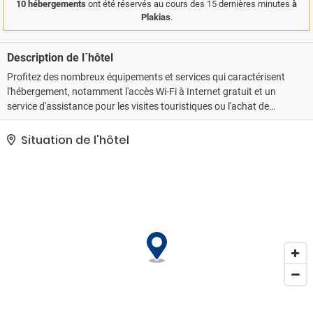
10 hébergements
ont été réservés au cours des 15 dernières minutes
à
Plakias
.
Description de l´hôtel
Profitez des nombreux équipements et services qui caractérisent
l'hébergement, notamment l'accès Wi-Fi à Internet gratuit et un
service d'assistance pour les visites touristiques ou l'achat de
billets.. Les équipements et services proposés incluent un service
de nettoyage à sec / blanchisserie, une consigne à bagages et une
Situation de l'hôtel
laverie. En échange d'un supplément, vous pouvez profiter des
services d'une navette vers le terminal des ferrys. De plus un
parking gratuit se trouve dans l'enceinte de l'hébergement..