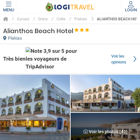
MENU
LOGIN
ALIANTHOS BEACH HOT
Europe
Grèce
Crète
Plakias
Alianthos Beach Hotel
Plakias
Voir les
Très bien
opinions
Voir les photos (45)