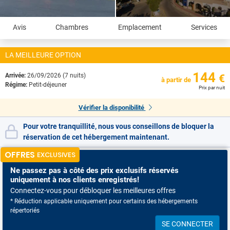
Avis
Chambres
Emplacement
Services
LA MEILLEURE OPTION
144
Arrivée:
26/09/2026 (7 nuits)
€
à partir de
Régime:
Petit-déjeuner
Prix par nuit
Vérifier la disponibilité
Pour votre tranquillité, nous vous conseillons de bloquer la
réservation de cet hébergement maintenant.
OFFRES
EXCLUSIVES
Ne passez pas à côté
des prix exclusifs réservés
uniquement à nos clients enregistrés!
Connectez-vous pour débloquer les meilleures offres
* Réduction applicable uniquement pour certains des hébergements
répertoriés
SE CONNECTER