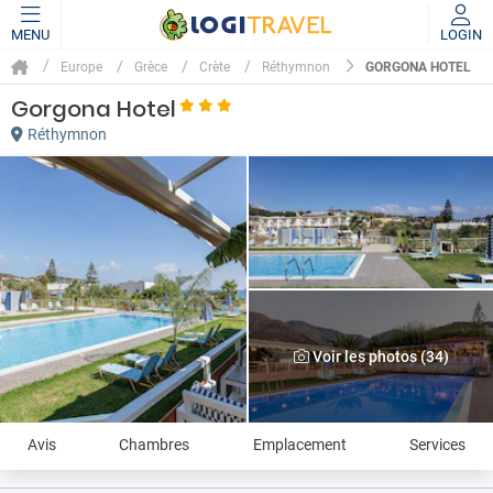
MENU
LOGIN
GORGONA HOTEL
Europe
Grèce
Crète
Réthymnon
Gorgona Hotel
Réthymnon
Voir les photos (34)
Avis
Chambres
Emplacement
Services