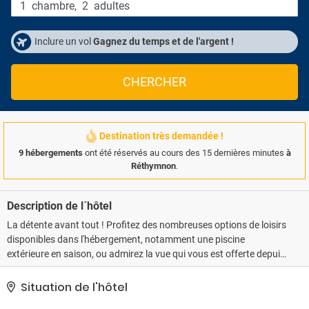
1
chambre
,
2
adultes
Inclure un vol
Gagnez du temps et de l'argent !
CHERCHER
Destination très demandée !
9 hébergements
ont été réservés au cours des 15 dernières minutes
à
Réthymnon
.
Description de l´hôtel
La détente avant tout ! Profitez des nombreuses options de loisirs
disponibles dans l'hébergement, notamment une piscine
extérieure en saison, ou admirez la vue qui vous est offerte depuis
une terrasse.. Un parking gratuit est disponible dans l'enceinte de
l'hébergement..
Situation de l'hôtel