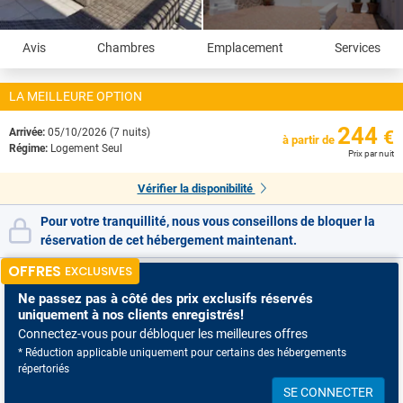
Avis
Chambres
Emplacement
Services
LA MEILLEURE OPTION
244
Arrivée:
05/10/2026 (7 nuits)
€
à partir de
Régime:
Logement Seul
Prix par nuit
Vérifier la disponibilité
Pour votre tranquillité, nous vous conseillons de bloquer la
réservation de cet hébergement maintenant.
OFFRES
EXCLUSIVES
Ne passez pas à côté
des prix exclusifs réservés
uniquement à nos clients enregistrés!
Connectez-vous pour débloquer les meilleures offres
* Réduction applicable uniquement pour certains des hébergements
répertoriés
SE CONNECTER