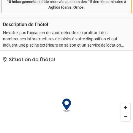
10 hébergements
ont été réservés au cours des 15 dernières minutes
à
Aghios Ioanis, Ornos
.
Description de l´hôtel
Ne ratez pas l'occasion de vous détendre en profitant des
nombreuses infrastructures de loisirs à votre disposition et qui
incluent une piscine extérieure en saison et un service de location
de vélos. Parmi les services et équipements offerts par cet hôtel
vous trouvez également l'accès Wi-Fi à Internet gratuit, un service
Situation de l'hôtel
de conciergerie et une salle de banquet.. Les équipements et
services proposés incluent un centre d'affaires, un service d'arrivée
express et un service de départ express. Un parking gratuit est
disponible dans l'enceinte de l'hébergement..