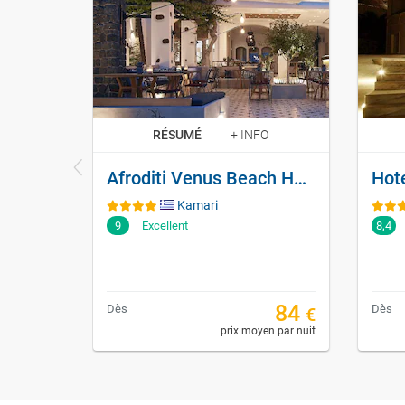
RÉSUMÉ
+ INFO
Afroditi Venus Beach Hotel & Spa
Kamari
9
Excellent
8,4
84
Dès
Dès
€
prix moyen par nuit