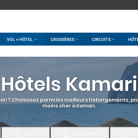
VOL + HÔTEL
CROISIÈRES
CIRCUITS
HÔT
Hôtels Kamari
i ? Choisissez parmi les meilleurs hébergements, profi
moins cher à Kamari.