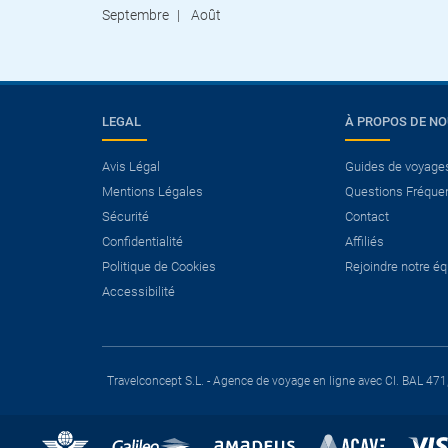
Septembre
Août
LEGAL
À PROPOS DE N
Avis Légal
Guides de voyage
Mentions Légales
Questions Fréque
Sécurité
Contact
Confidentialité
Affiliés
Politique de Cookies
Rejoindre notre é
Accessibilité
Travelconcept S.L. - Agence de voyage en ligne avec CI. BAL 471,