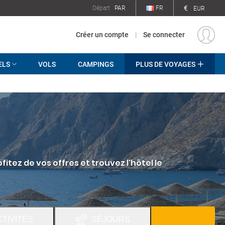
€
Départ
PAR
FR
EUR
Créer un compte
|
Se connecter
ELS
VOLS
CAMPINGS
PLUS DE VOYAGES
tez de vos offres et trouvez l'hôtel le