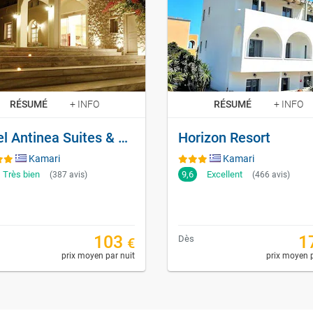
RÉSUMÉ
+ INFO
RÉSUMÉ
+ INFO
Hotel Antinea Suites & Spa
Horizon Resort
Kamari
Kamari
Très bien
9,6
Excellent
(387 avis)
(466 avis)
103
1
Dès
€
prix moyen par nuit
prix moyen p