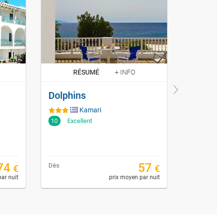
RÉSUMÉ
+ INFO
Dolphins
Kamari
10
Excellent
10
Exc
74
57
Dès
Dès
€
€
ar nuit
prix moyen par nuit