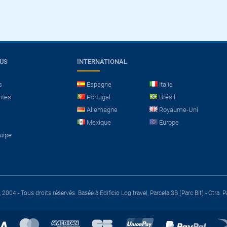
OUS
INTERNATIONAL
s
Espagne
Italie
ntes
Portugal
Brésil
Allemagne
Royaume-Uni
Mexique
Europe
quipe
 2004 - Tous droits réservés.
Basée à Edificio Logitravel, Parcela 3B (Parc Bit) - Ctr