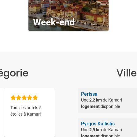
Week-end
égorie
Vill
Perissa
Une
2,2 km
de Kamari
logement
disponible
Tous les hôtels 5
étoiles à Kamari
Pyrgos Kallistis
Une
2,9 km
de Kamari
logement
disponible