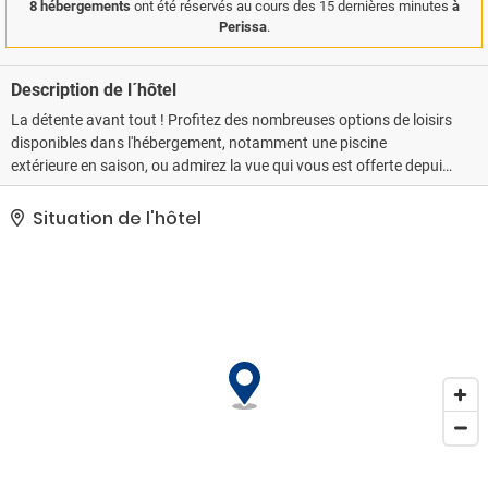
8 hébergements
ont été réservés au cours des 15 dernières minutes
à
Perissa
.
Description de l´hôtel
La détente avant tout ! Profitez des nombreuses options de loisirs
disponibles dans l'hébergement, notamment une piscine
extérieure en saison, ou admirez la vue qui vous est offerte depuis
une terrasse et un jardin. Parmi les équipements et services
offerts par cet hôtel vous trouvez également l'accès Wi-Fi à
Situation de l'hôtel
Internet gratuit, un service de conciergerie et un service
d'organisation de mariages.. Les équipements et services
proposés incluent un poste informatique, un service d'arrivée
express et un service de départ express..