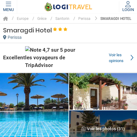
MENU
LOGIN
SMARAGDI HOTEL
Europe
Grèce
Santorin
Perissa
Smaragdi Hotel
Perissa
Voir les
Excellent
opinions
Voir les photos (31)