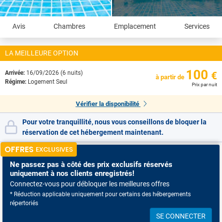
Avis
Chambres
Emplacement
Services
LA MEILLEURE OPTION
100
Arrivée:
16/09/2026 (6 nuits)
€
à partir de
Régime:
Logement Seul
Prix par nuit
Vérifier la disponibilité
Pour votre tranquillité, nous vous conseillons de bloquer la
réservation de cet hébergement maintenant.
OFFRES
EXCLUSIVES
Ne passez pas à côté
des prix exclusifs réservés
uniquement à nos clients enregistrés!
Connectez-vous pour débloquer les meilleures offres
* Réduction applicable uniquement pour certains des hébergements
répertoriés
SE CONNECTER