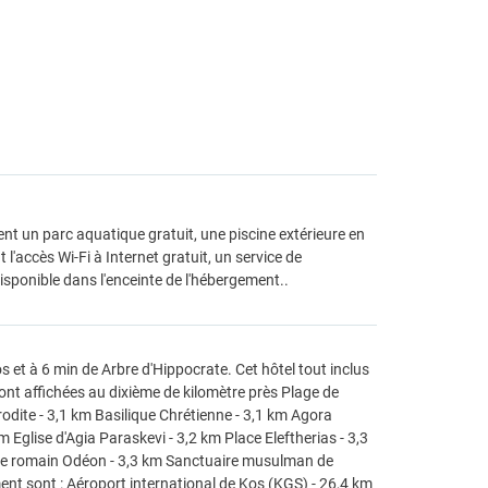
nt un parc aquatique gratuit, une piscine extérieure en
l'accès Wi-Fi à Internet gratuit, un service de
isponible dans l'enceinte de l'hébergement..
 et à 6 min de Arbre d'Hippocrate. Cet hôtel tout inclus
sont affichées au dixième de kilomètre près Plage de
odite - 3,1 km Basilique Chrétienne - 3,1 km Agora
Eglise d'Agia Paraskevi - 3,2 km Place Eleftherias - 3,3
re romain Odéon - 3,3 km Sanctuaire musulman de
ent sont : Aéroport international de Kos (KGS) - 26,4 km