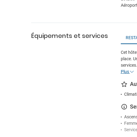
Aéroport
Équipements et services
REST
Cet hôt
place. Un
services
Plus
Au
Climat
Se
Ascen
Femme
Servic