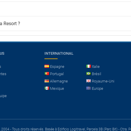
a Resort ?
OUS
INTERNATIONAL
s
Espagne
Italie
ntes
Portugal
Brésil
Allemagne
Royaume-Uni
Mexique
Europe
quipe
 2004 - Tous droits réservés.
Basée à Edificio Logitravel, Parcela 3B (Parc Bit) - Ctr