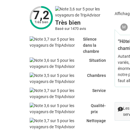
7,2
Affichag
Très bien
Très bien
M
Basé sur 1470 avis
Silence
“Hôtel
dans la
chamb
chambre
Autant 
Situation
variés,
énorme
notre p
Chambres
faut al
Service
Qualité-
Les 
prix
serv
Nettoyage