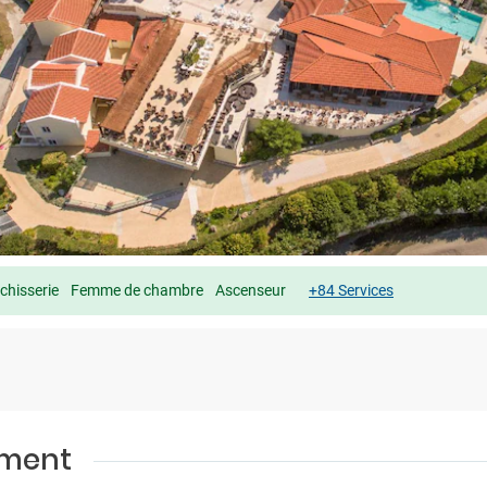
chisserie
Femme de chambre
Ascenseur
+84 Services
ement