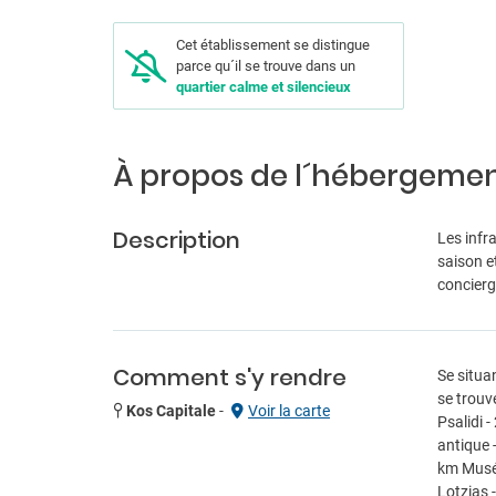
Cet établissement se distingue
parce qu´il se trouve dans un
quartier calme et silencieux
À propos de l´hébergeme
Description
Les infr
saison et
concierg
Comment s'y rendre
Se situa
se trouv
Kos Capitale
-
Voir la carte
Psalidi 
antique 
km Musée
Lotzias 