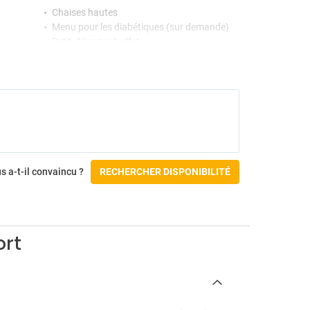
Chaises hautes
Menu pour les diabétiques (sur demande)
Petit-déjeuner buffet
Restaurant buffet
Tout compris
Gymnase et Spa
Bain turc
Hydromassage
Jacuzzi
Massages
s a-t-il convaincu ?
RECHERCHER DISPONIBILITÉ
Salle de sport
Sauna
Spa
Activités
ort
Court de tennis
Location de vélos
Parc aquatique
Tennis de table