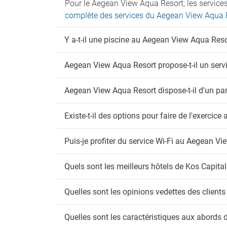
Pour le Aegean View Aqua Resort, les service
Anima
complète des services du Aegean View Aqua 
Fu
Y a-t-il une piscine au Aegean View Aqua Reso
Espac
Wi
Aegean View Aqua Resort propose-t-il un servi
Interne
Aegean View Aqua Resort dispose-t-il d'un pa
Wi-Fi g
Existe-t-il des options pour faire de l'exerci
Puis-je profiter du service Wi-Fi au Aegean V
Quels sont les meilleurs hôtels de Kos Capital
Quelles sont les opinions vedettes des clien
Quelles sont les caractéristiques aux abords