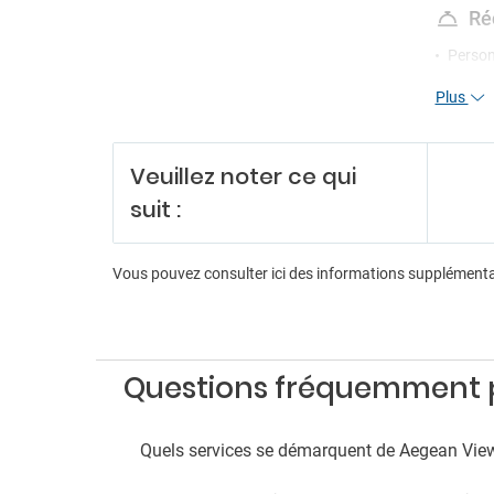
Ré
Person
Récept
Plus
Servic
Di
Veuillez noter ce qui
Anima
suit :
Aérobi
Billard
Boutiq
Vous pouvez consulter ici des informations supplément
Fléche
Salle d
Pa
Questions fréquemment p
Parkin
Parkin
Parkin
Quels services se démarquent de Aegean Vie
An