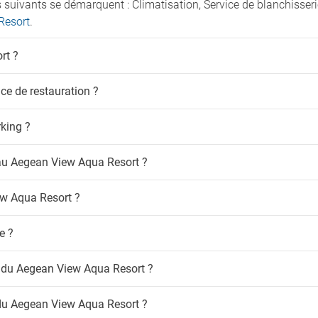
s suivants se démarquent : Climatisation, Service de blanchiss
Piscines
ux de compagnie admis
Resort
.
Circuit SPA complet
meurs
Hamacs
rt ?
Parasols au bord de la piscine
e fumeur
Piscine enfant
-Fi
ce de restauration ?
Terrain de jeux
Transats à la piscine
t à haut débit gratuit
rking ?
ratuit
ce au Aegean View Aqua Resort ?
iew Aqua Resort ?
e ?
ts du Aegean View Aqua Resort ?
 du Aegean View Aqua Resort ?