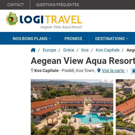
CONTACT
QUESTIONS FRÉQUENTES
Aegean View Aqua Resort
NOS BONS PLANS
PROMOS
DESTINATIONS
/
Europe
/
Grèce
/
Kos
/
Kos Capitale
/
Aeg
Aegean View Aqua Resor
Kos Capitale
-
Psalidi, Kos Town,
Voir la carte
|