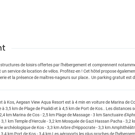
nt
astructures de loisirs offertes par l'hébergement et comprennent notamme
 un service de location de vélos. Profitez-en ! Cet hôtel propose également 
erie et la présence de maîtres-nageurs sur place.. Un parking gratuit est d
nt à Kos, Aegean View Aqua Resort est à 4 min en voiture de Marina de Cos
e à 3,5 km de Plage de Psalidi et à 4,5 km de Port de Kos.. Les distances 
- 2,4 km Marina de Cos - 2,5 km Plage de Massage - 3 km Sanctuaire d'Aphr
- 3,1 km Temple d'Hercule - 3,2 km Mosquée de Gazi Hassan Pacha - 3,2 km 
 archéologique de Kos - 3,3 km Arbre d'Hippocrate - 3,3 km Amphithéât
- 3,4 km Port de Kos - 3,4 km Les aéroports les plus proches de l'hébergem