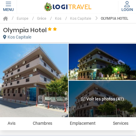
MENU
LOGIN
OLYMPIA HOTEL
Europe
Grèce
Kos
Kos Capitale
Olympia Hotel
Kos Capitale
Voir les photos (41)
Avis
Chambres
Emplacement
Services