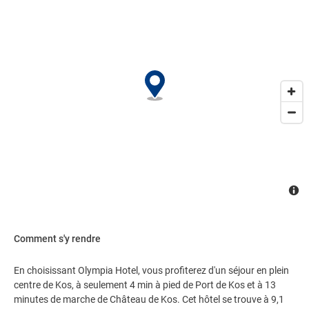
l'espace commun.. Les équipements et services proposés incluent
un service d'arrivée express, un service de départ express et un
service de nettoyage à sec / blanchisserie. Une navette vers et
depuis l'aéroport est disponible en échange d'un supplément
(disponible sur demande)..
Comment s'y rendre
En choisissant Olympia Hotel, vous profiterez d'un séjour en plein
centre de Kos, à seulement 4 min à pied de Port de Kos et à 13
minutes de marche de Château de Kos. Cet hôtel se trouve à 9,1