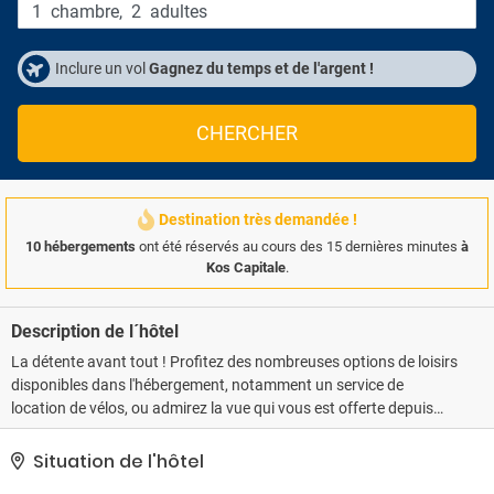
1
chambre
,
2
adultes
Inclure un vol
Gagnez du temps et de l'argent !
CHERCHER
Destination très demandée !
10 hébergements
ont été réservés au cours des 15 dernières minutes
à
Kos Capitale
.
Description de l´hôtel
La détente avant tout ! Profitez des nombreuses options de loisirs
disponibles dans l'hébergement, notamment un service de
location de vélos, ou admirez la vue qui vous est offerte depuis
une terrasse et un jardin. Parmi les services et équipements
offerts par cet hôtel vous trouvez également l'accès Wi-Fi à
Situation de l'hôtel
Internet gratuit, un service de conciergerie et une télévision dans