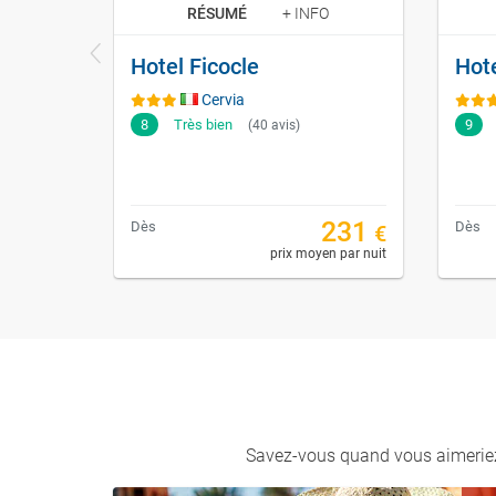
RÉSUMÉ
+ INFO
Hotel Ficocle
Hote
Cervia
8
Très bien
9
(40 avis)
231
Dès
Dès
€
prix moyen par nuit
Savez-vous quand vous aimeriez 