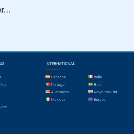
r...
OUS
INTERNATIONAL
s
Espagne
Italie
ntes
Portugal
Brésil
Allemagne
Royaume-Uni
Mexique
Europe
quipe