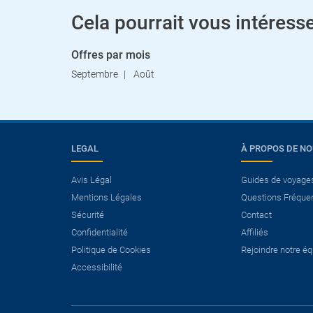
Cela pourrait vous intéresse
Offres par mois
Septembre
Août
LEGAL
À PROPOS DE N
Avis Légal
Guides de voyage
Mentions Légales
Questions Fréque
Sécurité
Contact
Confidentialité
Affiliés
Politique de Cookies
Rejoindre notre é
Accessibilité