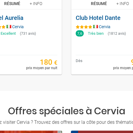
RÉSUMÉ
+ INFO
RÉSUMÉ
+ INFO
l Aurelia
Club Hotel Dante
Cervia
Cervia
Excellent
7,6
Très bien
(731 avis)
(1812 avis)
180
Dès
€
prix moyen par nuit
prix moyen p
Offres spéciales à Cervia
visiter Cervia ? Trouvez des offres sur la côte pour des thémati