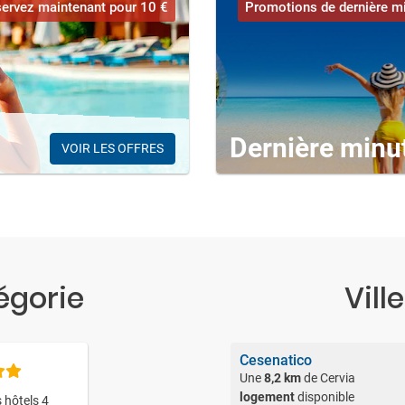
ervez maintenant pour 10 €
Promotions de dernière m
Dernière minu
VOIR LES OFFRES
égorie
Vill
Cesenatico
Une
8,2 km
de Cervia
logement
disponible
 hôtels 4