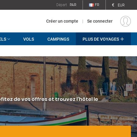
€
Départ
PAR
FR
EUR
Créer un compte
|
Se connecter
ELS
VOLS
CAMPINGS
PLUS DE VOYAGES
tez de vos offres et trouvez l'hôtel le