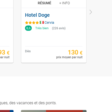
RÉSUMÉ
+ INFO
Hotel Doge
Hotel
Cervia
8,6
Très bien
8,8
Tr
(226 avis)
93
130
Dès
Dès
€
€
ar nuit
prix moyen par nuit
ques, des vacances et des ponts.