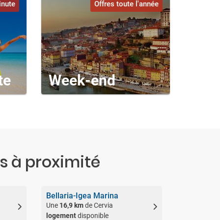
inute
Offres toute l'année
te
Week-end
es à proximité
Bellaria-Igea Marina
Une
16,9 km
de Cervia
logement
disponible