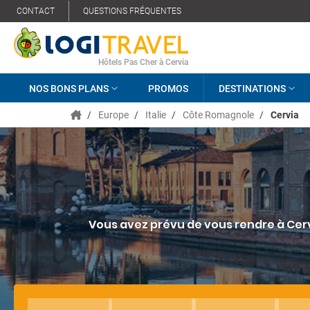
CONTACT
QUESTIONS FRÉQUENTES
Hôtels Pas Cher à Cervia
NOS BONS PLANS
PROMOS
DESTINATIONS
/
Europe
/
Italie
/
Côte Romagnole
/
Cervia
Vous avez prévu de vous rendre à Cervi