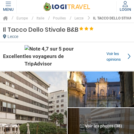
MENU
LOGIN
IL TACCO DELLO STIVA
Europe
Italie
Pouilles
Lecce
Il Tacco Dello Stivale B&B
Lecce
Voir les
Excellent
opinions
Voir les photos (38)