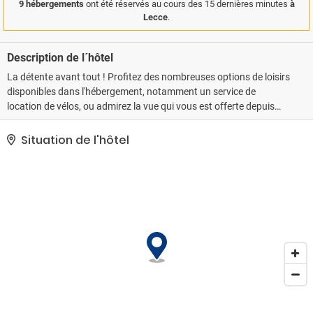
9 hébergements
ont été réservés au cours des 15 dernières minutes
à
Lecce
.
Description de l´hôtel
La détente avant tout ! Profitez des nombreuses options de loisirs
disponibles dans l'hébergement, notamment un service de
location de vélos, ou admirez la vue qui vous est offerte depuis
une terrasse. Parmi les services et équipements offerts par ce bed
and breakfast vous trouvez également l'accès Wi-Fi à Internet
Situation de l'hôtel
gratuit et un service d'assistance pour les visites touristiques ou
l'achat de billets.. Les équipements et services proposés incluent
une consigne à bagages et un ascenseur. En échange d'un
supplément, vous pouvez profiter des services d'une navette vers
et depuis l'aéroport. De plus un parking payant sans service de
voiturier se trouve dans l'enceinte de l'hébergement..