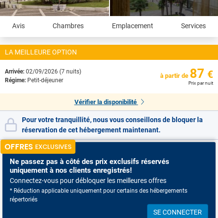
Avis
Chambres
Emplacement
Services
LA MEILLEURE OPTION
87
Arrivée:
02/09/2026 (7 nuits)
€
à partir de
Régime:
Petit-déjeuner
Prix par nuit
Vérifier la disponibilité
Pour votre tranquillité, nous vous conseillons de bloquer la
réservation de cet hébergement maintenant.
OFFRES
EXCLUSIVES
Ne passez pas à côté
des prix exclusifs réservés
uniquement à nos clients enregistrés!
Connectez-vous pour débloquer les meilleures offres
* Réduction applicable uniquement pour certains des hébergements
répertoriés
SE CONNECTER