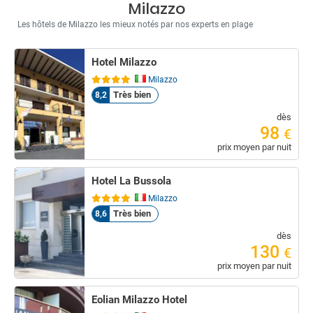
Milazzo
Les hôtels de Milazzo les mieux notés par nos experts en plage
Hotel Milazzo
Milazzo
Très bien
8,2
dès
98
€
prix moyen par nuit
Hotel La Bussola
Milazzo
Très bien
8,6
dès
130
€
prix moyen par nuit
Eolian Milazzo Hotel