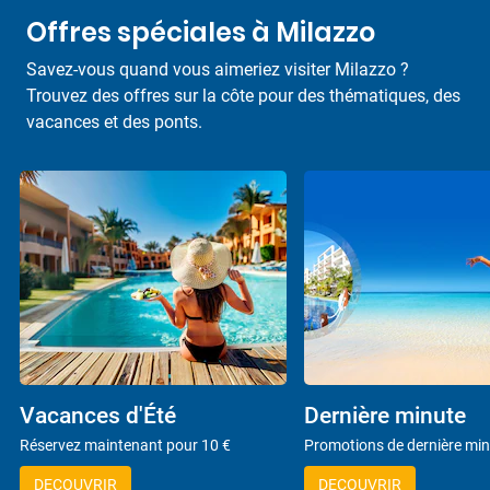
Offres spéciales à Milazzo
Savez-vous quand vous aimeriez visiter Milazzo ?
Trouvez des offres sur la côte pour des thématiques, des
vacances et des ponts.
Vacances d'Été
Dernière minute
Réservez maintenant pour 10 €
Promotions de dernière mi
DECOUVRIR
DECOUVRIR