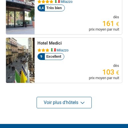
Milazzo
Très bien
8,4
dès
161
€
prix moyen par nuit
Hotel Medici
Milazzo
Excellent
9
dès
103
€
prix moyen par nuit
Voir plus d'hôtels