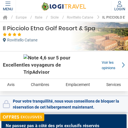
MENU
LOGIN
IL PICCIOLO E
Europe
Italie
Sicile
Rovittello Catane
Il Picciolo Etna Golf Resort & Spa
Rovittello Catane
Voir les
Excellent
opinions
Avis
Chambres
Emplacement
Services
Pour votre tranquillité, nous vous conseillons de bloquer la
réservation de cet hébergement maintenant.
OFFRES
EXCLUSIVES
Ne passez pas à côté
des prix exclusifs réservés