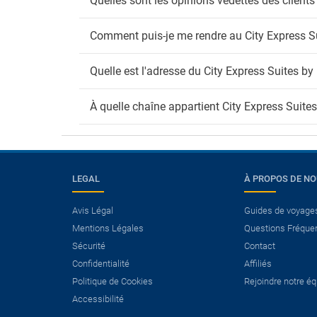
Quelles sont les opinions vedettes des client
Comment puis-je me rendre au City Express Su
Quelle est l'adresse du City Express Suites by
À quelle chaîne appartient City Express Suite
LEGAL
À PROPOS DE N
Avis Légal
Guides de voyage
×
Mentions Légales
Questions Fréque
Avez-vous besoin d’un
Sécurité
Contact
vol?
Confidentialité
Affiliés
Politique de Cookies
Rejoindre notre é
Voir les offres Vol+Hôtel.
Accessibilité
Économisez plus de 25% sur vos