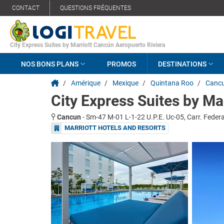
CONTACT
QUESTIONS FRÉQUENTES
City Express Suites by Marriott Cancún Aeropuerto Riviera
NOS BONS PLANS
PROMOS
DESTINATIONS
/
Amérique
/
Mexique
/
Quintana Roo
/
Canc
City Express Suites by Ma
Cancun
-
Sm-47 M-01 L-1-22 U.P.E. Uc-05, Carr. Fede
MARRIOTT HOTELS AND RESORTS