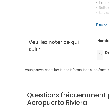
Femme
Nettoy
Servic
Ré
Plus
Récept
Servic
Horair
Veuillez noter ce qui
Di
suit :
Dé
Billard
Livres
Salle d
Vous pouvez consulter ici des informations supplément
Pa
Parkin
Parkin
Questions fréquemment po
Aeropuerto Riviera