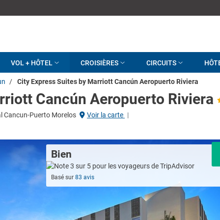
VOL + HÔTEL
CROISIÈRES
CIRCUITS
HÔT
un
/
City Express Suites by Marriott Cancún Aeropuerto Riviera
rriott Cancún Aeropuerto Riviera
ral Cancun-Puerto Morelos
Voir la carte
|
Bien
Basé sur
83 avis