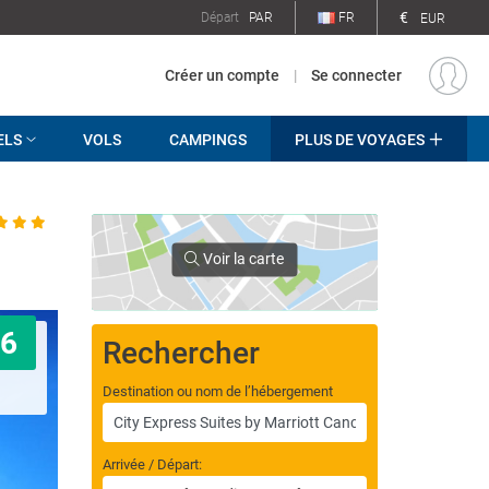
€
Départ
PAR
FR
EUR
Créer un compte
|
Se connecter
ELS
VOLS
CAMPINGS
PLUS DE VOYAGES
Voir la carte
6
Rechercher
Destination ou nom de l’hébergement
Arrivée / Départ: