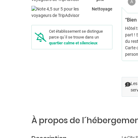
A
Nettoyage
“Bien 
Hôtel t
Cet établissement se distingue
part ! 
parce qu´il se trouve dans un
du rest
quartier calme et silencieux
Carte c
person
Les 
serv
À propos de l´hébergeme
Le City 