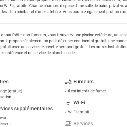
n Wi-Fi gratuite. Chaque chambre dispose d'une salle de bains privative 
des, d'un minibar et d'une cafetière. Vous pourrez également profiter d'un 
 appart'hôtel non-fumeurs, vous trouverez une piscine extérieure, un salle
ion. Il propose également un petit-déjeuner continental gratuit, une conn
gratuit avec un service de navette aéroport gratuit. Les autres installati
e conférence et un service de blanchisserie.
tres
Fumeurs
age (gratuit)
Il est interdit de fumer
isation
Wi-Fi
rvices supplémentaires
Wi-Fi gratuit
seur
Services
isserie