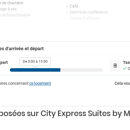
 de chambre
Café
age à sec
Centre de conférence
e de blanchisserie
Centre d´affaires
Change de devises
ception
Coffre-fort
ion ouverte 24 h/24
Consigne à bagages
e de conciergerie
Fer à repasser
es d'arrivée et départ
Micro-onde
vertissement
Petit-déjeuner dans la chambre
Salle de réunion
De 0:00 à 13:00
part
Tax
Service en chambre
O
Séchoir
e jeux
aires concernant
ce logement
Cela vou
Enfants
rking
Aire de jeux
g
g à proximité
sées sur City Express Suites by 