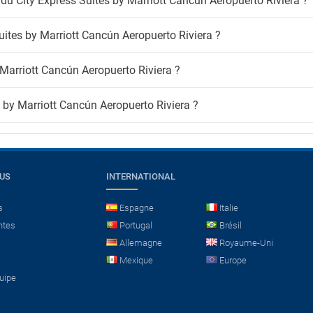
s du City Express Suites by Marriott Cancún Aeropuerto Riviera ?
ites by Marriott Cancún Aeropuerto Riviera ?
 Marriott Cancún Aeropuerto Riviera ?
s by Marriott Cancún Aeropuerto Riviera ?
OUS
INTERNATIONAL
s
Espagne
Italie
ntes
Portugal
Brésil
Allemagne
Royaume-Uni
Mexique
Europe
quipe