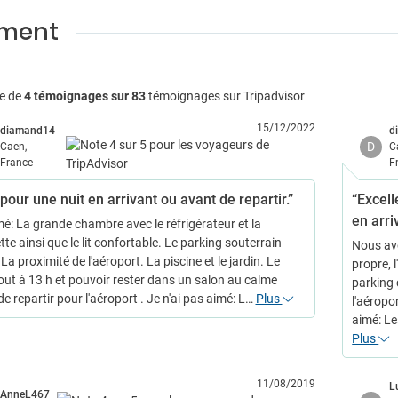
ement
e de
4 témoignages sur 83
témoignages sur Tripadvisor
15/12/2022
diamand14
d
D
Caen,
C
France
F
pour une nuit en arrivant ou avant de repartir.”
“Excell
en arri
mé: La grande chambre avec le réfrigérateur et la
tte ainsi que le lit confortable. Le parking souterrain
Nous avo
La proximité de l'aéroport. La piscine et le jardin. Le
propre, l
out à 13 h et pouvoir rester dans un salon au calme
parking 
e repartir pour l'aéroport . Je n'ai pas aimé: L…
Plus
l'aéropo
aimé: Le
Plus
11/08/2019
L
AnneL467