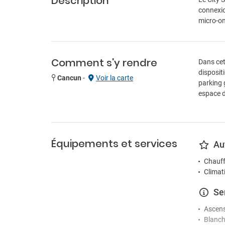
Description
connexio
micro-on
Comment s'y rendre
Dans cet
disposit
Cancun
-
Voir la carte
parking 
espace d
Équipements et services
Au
Chauff
Climat
Se
Ascen
Blanch