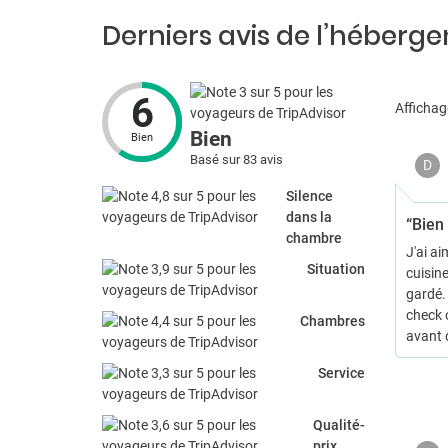
Derniers avis de l’héberg
6
Affichag
Bien
Bien
Basé sur 83 avis
D
Silence
dans la
“Bien 
chambre
J'ai ai
Situation
cuisine
gardé. 
check 
Chambres
avant d
Service
Qualité-
prix