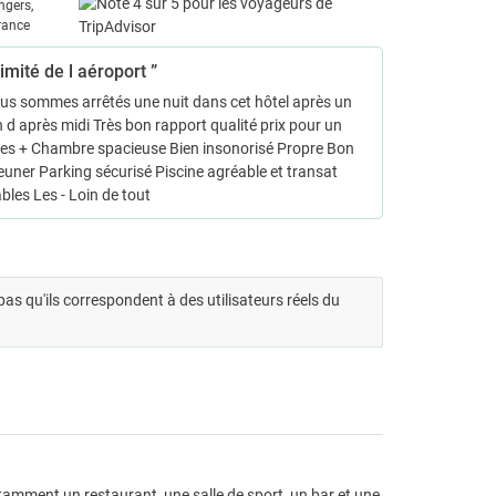
ngers,
rance
imité de l aéroport ”
us sommes arrêtés une nuit dans cet hôtel après un
in d après midi Très bon rapport qualité prix pour un
Les + Chambre spacieuse Bien insonorisé Propre Bon
jeuner Parking sécurisé Piscine agréable et transat
bles Les - Loin de tout
t pas qu'ils correspondent à des utilisateurs réels du
tamment un restaurant, une salle de sport, un bar et une