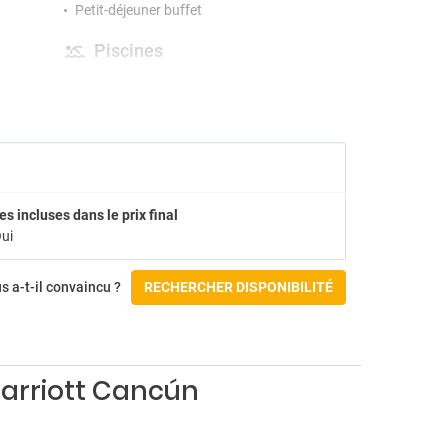
Petit-déjeuner buffet
Piscines
Piscine extérieure
Gymnase et Spa
Salle de sport
Accessibilité
es incluses dans le prix final
Accessible aux handicapés
ui
Accès pour fauteuils roulants
Chambre accessible
s a-t-il convaincu ?
RECHERCHER DISPONIBILITÉ
Check-in/Départ :
Marriott Cancún