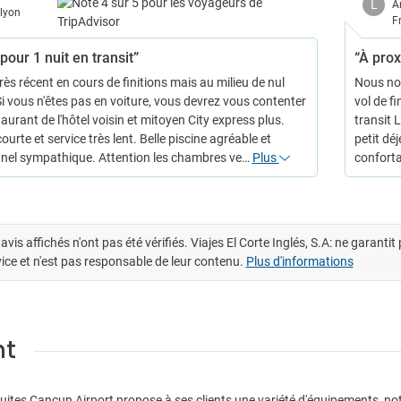
L
A
lyon
F
pour 1 nuit en transit”
“À prox
rès récent en cours de finitions mais au milieu de nul
Nous no
Si vous n'êtes pas en voiture, vous devrez vous contenter
vol de f
aurant de l'hôtel voisin et mitoyen City express plus.
transit 
ourte et service très lent. Belle piscine agréable et
petit dé
nel sympathique. Attention les chambres ve…
Plus
conforta
avis affichés n'ont pas été vérifiés. Viajes El Corte Inglés, S.A: ne garanti
ice et n'est pas responsable de leur contenu.
Plus d'informations
nt
Suites Cancun Airport propose à ses clients une variété d'équipements, no