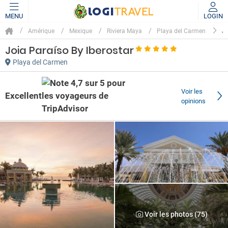
MENU
LOGIN
J
Amérique
Mexique
Riviera Maya
Playa del Carmen
Joia Paraíso By Iberostar
Playa del Carmen
Voir les
Excellent
opinions
Voir les photos (75)