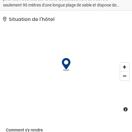
seulement 90 mètres d'une longue plage de sable et dispose de
son propre restaurant où une formule de demi-pension est
disponible. Vous pourrez choisir parmi une gamme
Situation de l'hôtel
d'hébergements climatisés, notamment des chambres doubles,
des studios et des appartements, dont la plupart offrent une vue
sur la mer. Toutes les chambres sont équipées d'une connexion Wi-
Fi gratuite et d'un balcon. Pour explorer les environs, le Casino
Queen of Montenegro est accessible à 0, 3 km à pied et la plage de
Rafailovici se trouve à 0, 6 km de l'hôtel. Un parking gratuit sur
place est également disponible.
Comment s'y rendre