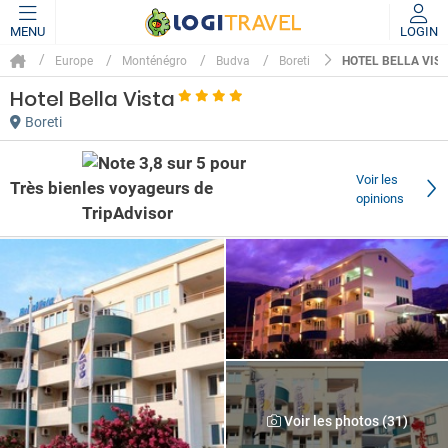
MENU
LOGIN
HOTEL BELLA VIS
Europe
Monténégro
Budva
Boreti
Hotel Bella Vista
Boreti
Voir les
Très bien
opinions
Voir les photos (31)