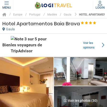
MENU
LOGIN
HOTEL APARTAMENT
Europe
Portugal
Madère
Gaula
Hotel Apartamentos Baia Brava
Gaula
Voir les
Bien
opinions
Voir les photos (30)