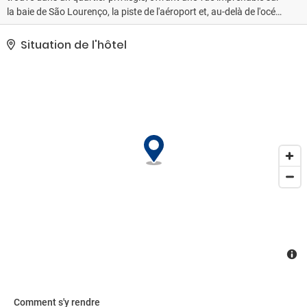
la baie de São Lourenço, la piste de l'aéroport et, au-delà de l'océan
Atlantique, les îles Desertas et l'île de Porto Santo. Vous pourrez
rejoindre l'aéroport de Madère en 5 minutes de voiture et un
Situation de l'hôtel
service de navette est disponible pour votre confort. Funchal, la
capitale animée de l'île, est à 18 km. Ce nouveau complexe
d'appartements propose des appartements joliment décorés et
lumineux, parfaits pour des vacances en famille ou pour un
groupe d'amis souhaitant échapper aux contraintes des hôtels
classiques. Le restaurant sur place sert un petit-déjeuner
continental sous forme de buffet et propose des plats succulents
pour le dîner, qui s'accompagnent idéalement d'un verre de vin
portugais de qualité et, pourquoi pas, d'un porto avec le dessert.
Comment s'y rendre