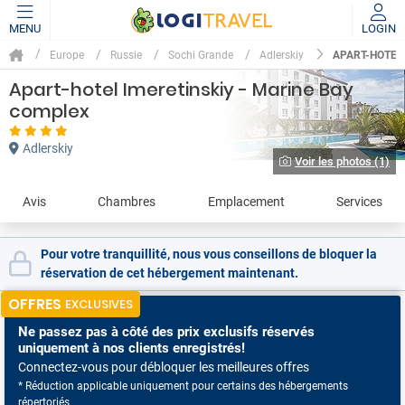
MENU
LOGIN
APART-HOTEL
Europe
Russie
Sochi Grande
Adlerskiy
Apart-hotel Imeretinskiy - Marine Bay
complex
Adlerskiy
Voir les photos (1)
Avis
Chambres
Emplacement
Services
Pour votre tranquillité, nous vous conseillons de bloquer la
réservation de cet hébergement maintenant.
OFFRES
EXCLUSIVES
Ne passez pas à côté
des prix exclusifs réservés
uniquement à nos clients enregistrés!
Connectez-vous pour débloquer les meilleures offres
* Réduction applicable uniquement pour certains des hébergements
répertoriés