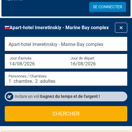
SE CONNECTER
Apart-hotel Imeretinskiy - Marine Bay complex
Apart-hotel Imeretinskiy - Marine Bay complex
Jour d'arrivée
Jour de départ
14/08/2026
16/08/2026
Personnes / Chambres
1
chambre
,
2
adultes
Inclure un vol
Gagnez du temps et de l'argent !
CHERCHER