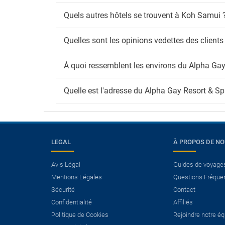
Quels autres hôtels se trouvent à Koh Samui 
Quelles sont les opinions vedettes des client
À quoi ressemblent les environs du Alpha Gay
Quelle est l'adresse du Alpha Gay Resort & Sp
LEGAL
À PROPOS DE N
Avis Légal
Guides de voyage
×
Mentions Légales
Questions Fréque
Avez-vous besoin d’un
Sécurité
Contact
vol?
Confidentialité
Affiliés
Politique de Cookies
Rejoindre notre é
Voir les offres Vol+Hôtel.