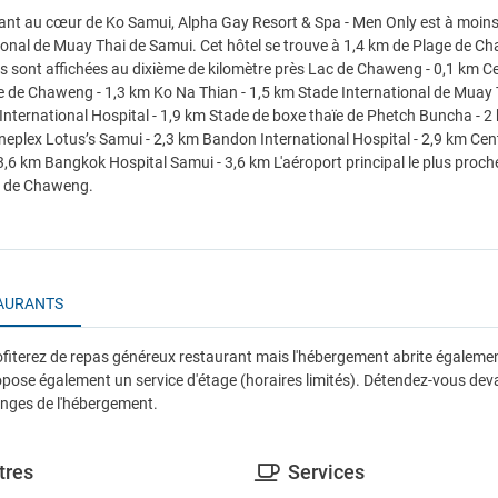
ant au cœur de Ko Samui, Alpha Gay Resort & Spa - Men Only est à moins 
ional de Muay Thai de Samui. Cet hôtel se trouve à 1,4 km de Plage de C
s sont affichées au dixième de kilomètre près Lac de Chaweng - 0,1 km C
 de Chaweng - 1,3 km Ko Na Thian - 1,5 km Stade International de Muay 
International Hospital - 1,9 km Stade de boxe thaïe de Phetch Buncha - 
neplex Lotus’s Samui - 2,3 km Bandon International Hospital - 2,9 km Ce
3,6 km Bangkok Hospital Samui - 3,6 km L'aéroport principal le plus proch
e de Chaweng.
AURANTS
fiterez de repas généreux restaurant mais l'hébergement abrite égalemen
ropose également un service d'étage (horaires limités). Détendez-vous d
nges de l'hébergement.
tres
Services