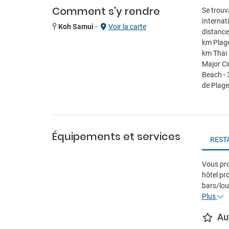
Comment s'y rendre
Se trouv
Internat
Koh Samui
-
Voir la carte
distance
km Plage
km Thai 
Major Ci
Beach - 
de Plag
Équipements et services
REST
Vous pro
hôtel p
bars/lou
Plus
Au