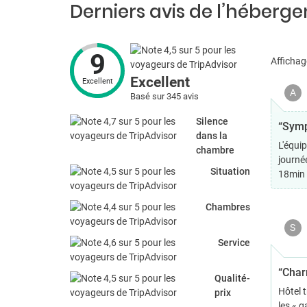
Derniers avis de l’héberg
9
Affichag
Excellent
Excellent
A
Basé sur 345 avis
Silence
“Sym
dans la
L'équip
chambre
journée
Situation
18min 
Chambres
S
Service
“Char
Qualité-
Hôtel 
prix
les « g