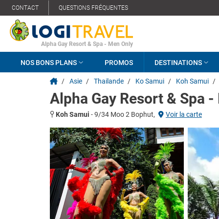
CONTACT
QUESTIONS FRÉQUENTES
Alpha Gay Resort & Spa - Men Only
NOS BONS PLANS
PROMOS
DESTINATIONS
/
Asie
/
Thailande
/
Ko Samui
/
Koh Samui
/
Alpha Gay Resort & Spa -
Koh Samui
-
9/34 Moo 2 Bophut,
Voir la carte