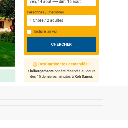
Personnes / Chambres
1
Chbre
/
2
adultes
Inclure un vol
CHERCHER
Destination très demandée !
7 hébergements
ont été réservés au cours
des 15 dernières minutes
à Koh Samui
.