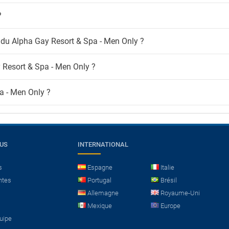
?
s du Alpha Gay Resort & Spa - Men Only ?
 Resort & Spa - Men Only ?
a - Men Only ?
OUS
INTERNATIONAL
s
Espagne
Italie
ntes
Portugal
Brésil
Allemagne
Royaume-Uni
Mexique
Europe
quipe