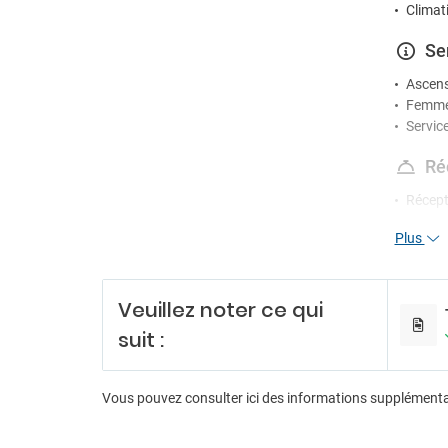
Climat
Se
Ascen
Femme
Servic
Ré
Récept
Servic
Plus
Di
Billard
Veuillez noter ce qui
Discot
suit :
Karao
Salle 
Pa
Vous pouvez consulter ici des informations supplément
Parkin