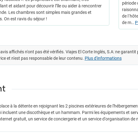
période 
lant et aidant pour découvrir l’île ou aider à rencontrer
raisonna
de. Les chambres sont simples mais grandes et
de l´hôt
. On est ravis du séjour !
de m…
P
avis affichés n'ont pas été vérifiés. Viajes El Corte Inglés, S.A: ne garanti
ice et n'est pas responsable de leur contenu.
Plus d'informations
nt
place à la détente en rejoignant les 2 piscines extérieures de l'hébergeme
qui incluent une discothèque et un hammam. Parmi les équipements et servi
Internet gratuit, un service de conciergerie et un service d'organisation 