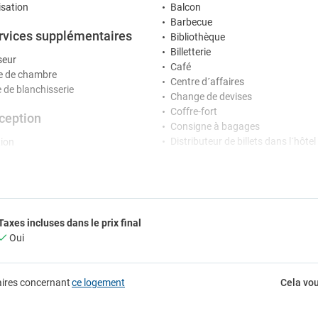
isation
Balcon
Barbecue
rvices supplémentaires
Bibliothèque
Billetterie
seur
Café
 de chambre
Centre d´affaires
e de blanchisserie
Change de devises
Coffre-fort
ception
Consigne à bagages
Distributeur de billets dans l´hôtel
ion
Fax/photocopieur
e de conciergerie
Jardin
vertissement
Location de véhicules
Micro-onde
Médecin
Taxes incluses dans le prix final
hèque / DJ
Piscine
Oui
ké
Piscine privée
informatique
Salon de coiffure / Institut de bea
Service de mariages
rking
aires concernant
ce logement
Cela vou
Service en chambre
Service médical
g