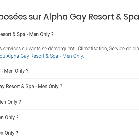
Séchoir
g avec sécurité
Sécurité
meurs
osées sur Alpha Gay Resort & Spa
Terrasse
Toilettes publiques
eur de fumée
Vente d’excursions
e fumeur
esort & Spa - Men Only ?
Bars
-Fi
s services suivants se démarquent : Climatisation, Service de b
Bar
ratuit
s du Alpha Gay Resort & Spa - Men Only
.
Bar de la piscine
Snack-bar
a - Men Only ?
 Gay Resort & Spa - Men Only ?
Men Only ?
en Only ?
en Only ?