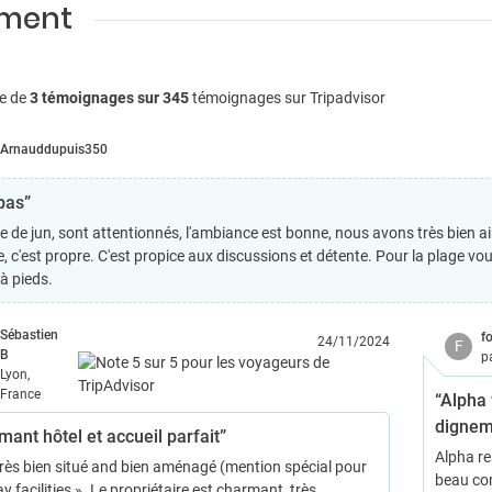
ement
e de
3 témoignages sur 345
témoignages sur Tripadvisor
Arnauddupuis350
pas”
e de jun, sont attentionnés, l'ambiance est bonne, nous avons très bien aim
, c'est propre. C'est propice aux discussions et détente. Pour la plage vo
à pieds.
Sébastien
f
24/11/2024
F
B
p
Lyon,
France
“Alpha 
dignem
mant hôtel et accueil parfait”
Alpha re
très bien situé and bien aménagé (mention spécial pour
beau co
ay facilities ». Le propriétaire est charmant, très