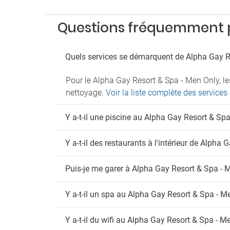
Parkin
Fu
Questions fréquemment p
Détect
Espac
Quels services se démarquent de Alpha Gay R
Wi
Pour le Alpha Gay Resort & Spa - Men Only, le
Wi-Fi g
nettoyage.
Voir la liste complète des service
Y a-t-il une piscine au Alpha Gay Resort & Sp
Y a-t-il des restaurants à l'intérieur de Alpha
Puis-je me garer à Alpha Gay Resort & Spa - 
Y a-t-il un spa au Alpha Gay Resort & Spa - M
Y a-t-il du wifi au Alpha Gay Resort & Spa - M