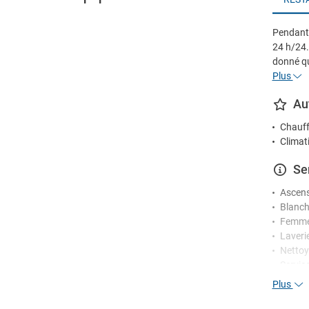
Pendant v
24 h/24.
donné q
Plus
Au
Chauff
Climat
Se
Ascen
Blanch
Femme
Laverie
Nettoy
Servic
Sèche-
Plus
Ré