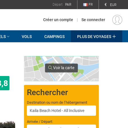
€
Départ
PAR
FR
EUR
Créer un compte
|
Se connecter
ELS
VOLS
CAMPINGS
PLUS DE VOYAGES
Voir la carte
8,8
Rechercher
Destination ou nom de l’hébergement
Arrivée / Départ: