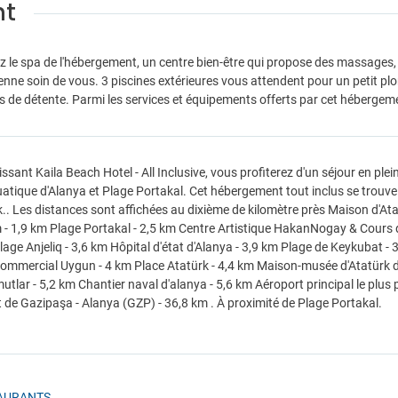
nt
z le spa de l'hébergement, un centre bien-être qui propose des massages, 
enne soin de vous. 3 piscines extérieures vous attendent pour un petit plo
de détente. Parmi les services et équipements offerts par cet hébergeme
issant Kaila Beach Hotel - All Inclusive, vous profiterez d'un séjour en pl
atique d'Alanya et Plage Portakal. Cet hébergement tout inclus se trouve
k.. Les distances sont affichées au dixième de kilomètre près Maison d'At
- 1,9 km Plage Portakal - 2,5 km Centre Artistique HakanNogay & Cours d
lage Anjeliq - 3,6 km Hôpital d'état d'Alanya - 3,9 km Plage de Keykubat
ommercial Uygun - 4 km Place Atatürk - 4,4 km Maison-musée d'Atatürk d
lar - 5,2 km Chantier naval d'alanya - 5,6 km Aéroport principal le plus pr
 de Gazipaşa - Alanya (GZP) - 36,8 km . À proximité de Plage Portakal.
AURANTS