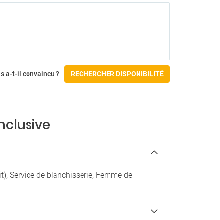
Restaurants
Barbecue / grill
Buffet pour enfants
Chaises hautes
Installations pour événements / banquets
Menu enfant
s a-t-il convaincu ?
RECHERCHER DISPONIBILITÉ
Menu pour les diabétiques (sur demande)
Petit-déjeuner buffet
Petit-déjeuner dans la chambre
Restaurant buffet
Restaurant à la carte
nclusive
Tout compris
Gymnase et Spa
uté
Bain turc
uit), Service de blanchisserie, Femme de
Hydromassage
Massages
Salle de sport
Sauna
Spa