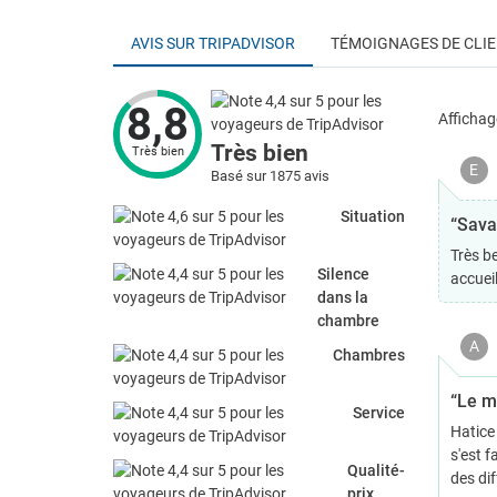
AVIS SUR TRIPADVISOR
TÉMOIGNAGES DE CLI
8,8
Affichag
Très bien
Très bien
E
Basé sur 1875 avis
Situation
“Sava
Très be
Silence
accuei
dans la
chambre
A
Chambres
“Le m
Service
Hatice 
s'est f
Qualité-
des dif
prix