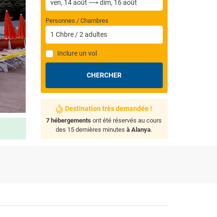
Personnes / Chambres
1
Chbre
/
2
adultes
Inclure un vol
CHERCHER
Destination très demandée !
7 hébergements
ont été réservés au cours
des 15 dernières minutes
à Alanya
.