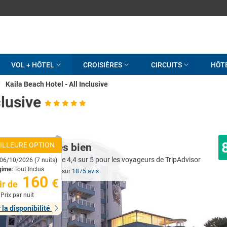
VOL + HÔTEL
CROISIÈRES
CIRCUITS
HÔT
/
Kaila Beach Hotel - All Inclusive
clusive
ILLEURE OPTION
Très bien
06/10/2026 (7 nuits)
gime:
Tout Inclus
Basé sur
1875 avis
160
€
ir de
Prix par nuit
r la disponibilité