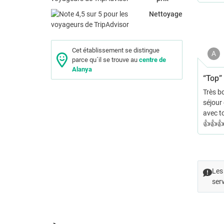
Nettoyage
Cet établissement se distingue
A
parce qu´il se trouve au
centre de
Alanya
“Top”
Très b
séjour 
avec to
👍👍👍
Les 
serv