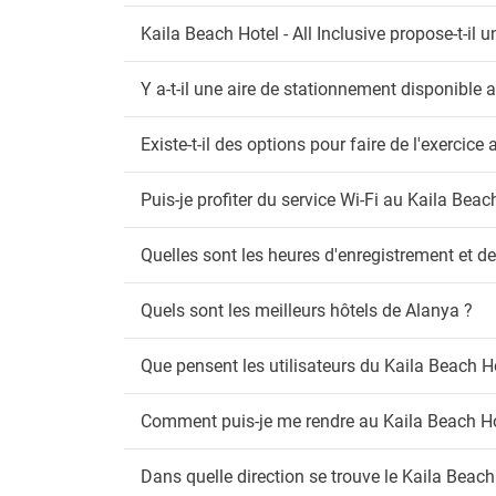
Parkin
Voituri
Kaila Beach Hotel - All Inclusive propose-t-il u
Tr
Y a-t-il une aire de stationnement disponible a
Navett
Transfe
Existe-t-il des options pour faire de l'exercice 
An
Puis-je profiter du service Wi-Fi au Kaila Beach
Anima
Quelles sont les heures d'enregistrement et de
Fu
Détect
Quels sont les meilleurs hôtels de Alanya ?
Espac
Wi
Que pensent les utilisateurs du Kaila Beach Hot
Wi-Fi g
Comment puis-je me rendre au Kaila Beach Hote
Dans quelle direction se trouve le Kaila Beach 