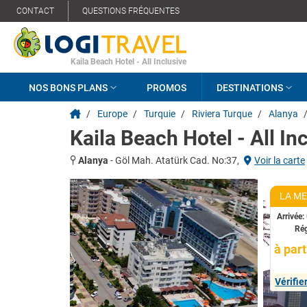
CONTACT
QUESTIONS FRÉQUENTES
Kaila Beach Hotel - All Inclusive
NOS BONS PLANS
PROMOS
DESTINATIONS
/
Europe
/
Turquie
/
Riviera Turque
/
Alanya
Kaila Beach Hotel - All In
Alanya
-
Göl Mah. Atatürk Cad. No:37,
Voir la carte
LA ME
Arrivée:
Ré
à part
Vérifie