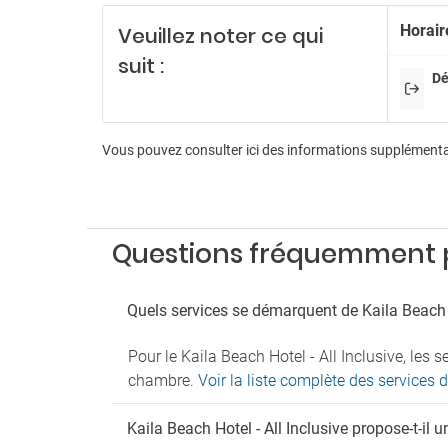
Horair
Veuillez noter ce qui
Jetons
Person
suit :
Récept
Dé
Di
Anima
Vous pouvez consulter ici des informations supplément
Animat
Aérobi
Billard
Boutiq
Questions fréquemment pos
Fléche
Karao
Salle d
Quels services se démarquent de Kaila Beach H
Salle 
Tennis
Pour le Kaila Beach Hotel - All Inclusive, les
Pa
chambre.
Voir la liste complète des services d
Parkin
Kaila Beach Hotel - All Inclusive propose-t-il u
Parking