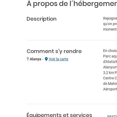
À propos de l´hébergeme
Description
Rejoigne
qu'on pr
moments 
Comment s'y rendre
En chois
Parc aqu
Alanya
-
Voir la carte
d'Atatür
Alanyum 
3,2 km P
Centre C
de Mahmut
Aéroport
Équipements et services
REST