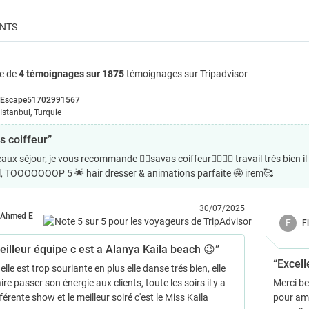
ENTS
e de
4 témoignages sur 1875
témoignages sur Tripadvisor
Escape51702991567
Istanbul, Turquie
s coiffeur”
aux séjour, je vous recommande 👌🏼savas coiffeur👌🏼👏🏼 travail très bien il
l, TOOOOOOOP 5 🌟 hair dresser & animations parfaite 🤩 irem🥰
30/07/2025
Ahmed E
F
F
eilleur équipe c est a Alanya Kaila beach 😉”
“Excell
elle est trop souriante en plus elle danse trés bien, elle
aire passer son énergie aux clients, toute les soirs il y a
Merci b
férente show et le meilleur soiré c'est le Miss Kaila
pour ama