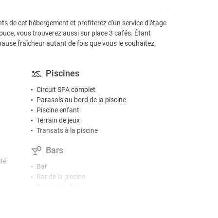
nts de cet hébergement et profiterez d'un service d'étage
uce, vous trouverez aussi sur place 3 cafés. Étant
pause fraîcheur autant de fois que vous le souhaitez.
Piscines
Circuit SPA complet
Parasols au bord de la piscine
Piscine enfant
Terrain de jeux
Transats à la piscine
Bars
ité
Bar
Bar de la piscine
Bar sur la plage
Café / thé dans les espaces communs
Snack-bar