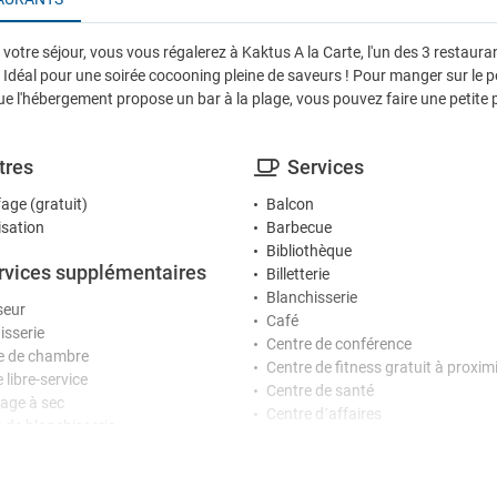
otre séjour, vous vous régalerez à Kaktus A la Carte, l'un des 3 restaura
 Idéal pour une soirée cocooning pleine de saveurs ! Pour manger sur le po
ue l'hébergement propose un bar à la plage, vous pouvez faire une petite 
tres
Services
age (gratuit)
Balcon
isation
Barbecue
Bibliothèque
rvices supplémentaires
Billetterie
Blanchisserie
seur
Café
isserie
Centre de conférence
 de chambre
Centre de fitness gratuit à proxim
 libre-service
Centre de santé
age à sec
Centre d´affaires
e de blanchisserie
Change de devises
linge
Cireur de chaussures
Coffre-fort
ception