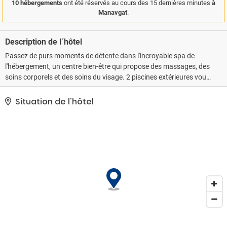
10 hébergements
ont été réservés au cours des 15 dernières minutes
à
Manavgat
.
Description de l´hôtel
Passez de purs moments de détente dans l'incroyable spa de
l'hébergement, un centre bien-être qui propose des massages, des
soins corporels et des soins du visage. 2 piscines extérieures vous
attendent pour un petit plongeon avant de rejoindre la plage
privée pour de purs moments de détente. Parmi les services et
Situation de l'hôtel
équipements offerts par cet hôtel vous trouvez également l'accès
Wi-Fi à Internet gratuit, un service de conciergerie et une salle de
jeux vidéo. Rejoignez les attractions de la région en deux temps
trois mouvements grâce à la navette payante.. Les équipements
et services proposés incluent un centre d'affaires, un service de
nettoyage à sec / blanchisserie et une réception ouverte 24 h/24.
Les espaces événements de cet hôtel comprennent un espace de
conférence et des salles de réunion. En échange d'un supplément,
l'hébergement propose une navette vers et depuis l'aéroport (24
h/24) et un parking avec voiturier se trouve dans l'enceinte de
l'hébergement..