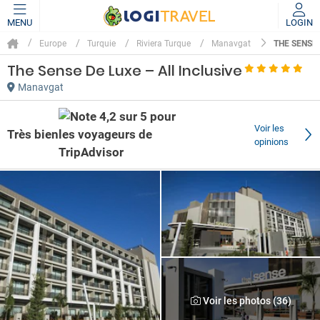
MENU
LOGIN
THE SENSE 
Europe
Turquie
Riviera Turque
Manavgat
The Sense De Luxe – All Inclusive
Manavgat
Voir les
Très bien
opinions
Voir les photos (36)