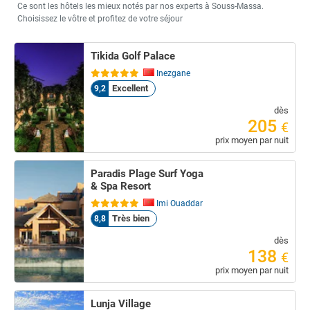
Ce sont les hôtels les mieux notés par nos experts à Souss-Massa.
Choisissez le vôtre et profitez de votre séjour
Tikida Golf Palace
Inezgane
Excellent
9,2
dès
205
€
prix moyen par nuit
Paradis Plage Surf Yoga
& Spa Resort
Imi Ouaddar
Très bien
8,8
dès
138
€
prix moyen par nuit
Lunja Village