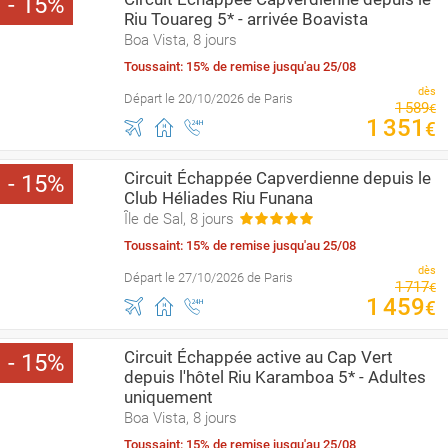
15
Riu Touareg 5* - arrivée Boavista
Boa Vista, 8 jours
Toussaint: 15% de remise jusqu'au 25/08
dès
Départ le 20/10/2026 de Paris
1
589
€
1
351
€
Circuit Échappée Capverdienne depuis le
15
Club Héliades Riu Funana
Île de Sal, 8 jours
Toussaint: 15% de remise jusqu'au 25/08
dès
Départ le 27/10/2026 de Paris
1
717
€
1
459
€
Circuit Échappée active au Cap Vert
15
depuis l'hôtel Riu Karamboa 5* - Adultes
uniquement
Boa Vista, 8 jours
Toussaint: 15% de remise jusqu'au 25/08