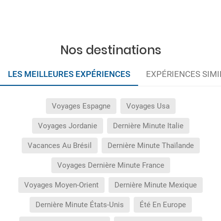
réservation.
Les conditions de cette promotion ne sont
valables que durant la période de celle-ci. Les
promotions affichées sont sujets à disponibilité
au moment de la réservation et peuvent être
limitées à certaines dates. Avant de confirmer la
Nos destinations
réservation, vous pouvez visualiser tous les
avantages obtenus dans le détail de celle-ci.
LES MEILLEURES EXPÉRIENCES
EXPÉRIENCES SIMI
Voyages Espagne
Voyages Usa
Voyages Jordanie
Dernière Minute Italie
Vacances Au Brésil
Dernière Minute Thaïlande
Voyages Dernière Minute France
Voyages Moyen-Orient
Dernière Minute Mexique
Dernière Minute États-Unis
Été En Europe