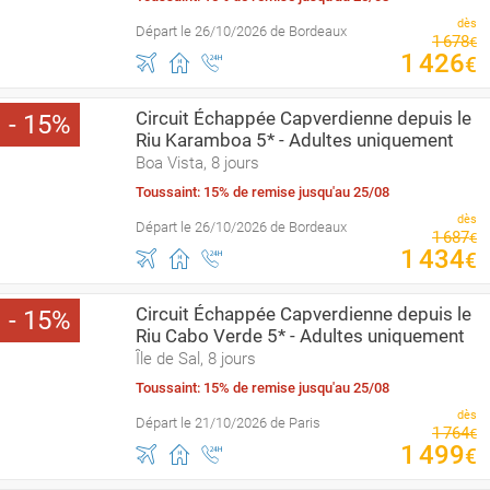
dès
Départ le 26/10/2026 de Bordeaux
1
678
€
1
426
€
Circuit Échappée Capverdienne depuis le
15
Riu Karamboa 5* - Adultes uniquement
Boa Vista, 8 jours
Toussaint: 15% de remise jusqu'au 25/08
dès
Départ le 26/10/2026 de Bordeaux
1
687
€
1
434
€
Circuit Échappée Capverdienne depuis le
15
Riu Cabo Verde 5* - Adultes uniquement
Île de Sal, 8 jours
Toussaint: 15% de remise jusqu'au 25/08
dès
Départ le 21/10/2026 de Paris
1
764
€
1
499
€