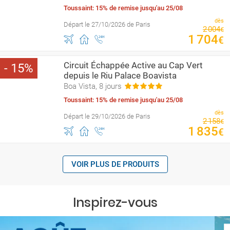
Toussaint: 15% de remise jusqu'au 25/08
dès
Départ le 27/10/2026 de Paris
2
004
€
1
704
€
Circuit Échappée Active au Cap Vert
15
depuis le Riu Palace Boavista
Boa Vista, 8 jours
Toussaint: 15% de remise jusqu'au 25/08
dès
Départ le 29/10/2026 de Paris
2
158
€
1
835
€
VOIR PLUS DE PRODUITS
Inspirez-vous