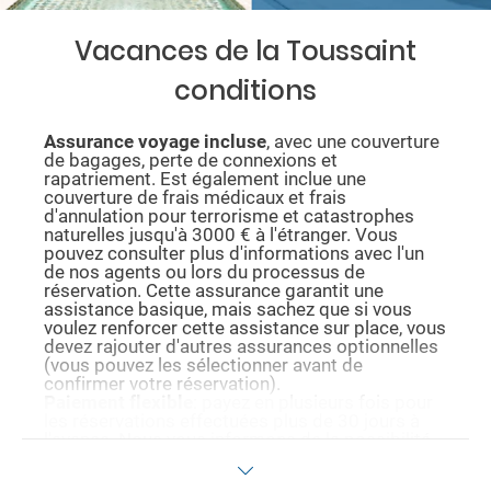
Vacances de la Toussaint
conditions
Assurance voyage incluse
, avec une couverture
de bagages, perte de connexions et
rapatriement. Est également inclue une
couverture de frais médicaux et frais
d'annulation pour terrorisme et catastrophes
naturelles jusqu'à 3000 € à l'étranger. Vous
pouvez consulter plus d'informations avec l'un
de nos agents ou lors du processus de
réservation. Cette assurance garantit une
assistance basique, mais sachez que si vous
voulez renforcer cette assistance sur place, vous
devez rajouter d'autres assurances optionnelles
(vous pouvez les sélectionner avant de
confirmer votre réservation).
Paiement flexible
: payez en plusieurs fois pour
les réservations effectuées plus de 30 jours à
l'avance. Nous vous informons de la possibilité
de payer avec cette méthode durant le
processus d'achat et au moment de confirmer la