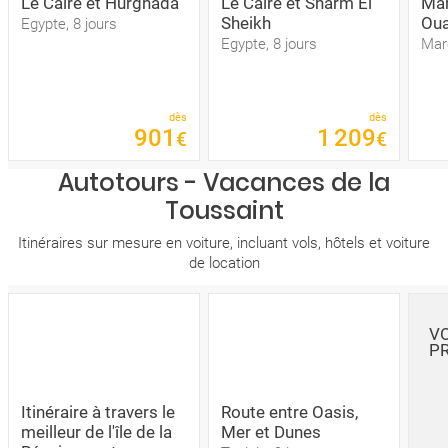
Le Caire et Hurghada
Le Caire et Sharm El
Mar
Sheikh
Oua
Egypte, 8 jours
Egypte, 8 jours
Maro
dès
dès
901
1
209
€
€
Autotours - Vacances de la
Toussaint
Itinéraires sur mesure en voiture, incluant vols, hôtels et voiture
de location
VO
P
Itinéraire à travers le
Route entre Oasis,
meilleur de l'île de la
Mer et Dunes