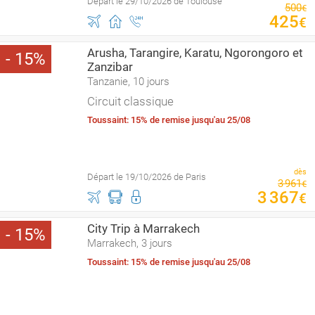
Départ le 29/10/2026 de Toulouse
500
€
425
€
Arusha, Tarangire, Karatu, Ngorongoro et
15
Zanzibar
Tanzanie, 10 jours
Circuit classique
Toussaint: 15% de remise jusqu'au 25/08
dès
Départ le 19/10/2026 de Paris
3
961
€
3
367
€
City Trip à Marrakech
15
Marrakech, 3 jours
Toussaint: 15% de remise jusqu'au 25/08