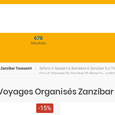
678
Résultats
Zanzíbar Toussaint
Safaris À Saadani & Balnéaire À Zanzibar 9J/7N
Circuit Charmes De Zanzibar Et Plage Du Jumbo
Circuit Charmes De Zanzibar Et Plage Du Jumbo
Arusha, Tarangire, Karatu, Ngorongoro Et Zanz
 Voyages Organisés Zanzíbar
15