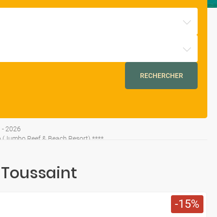
RECHERCHER
 - 2026
 (Jumbo Reef & Beach Resort) ****
 4* (Jumbo Zanzibar Bay) ****
ibar
 Toussaint
15