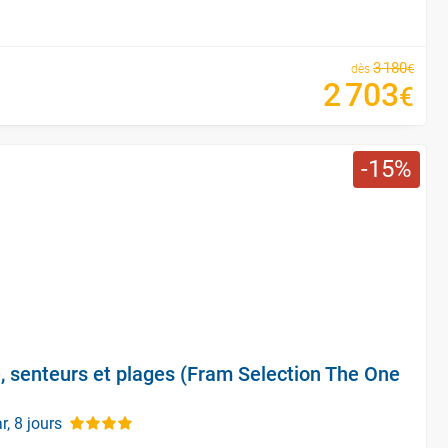
3
180
€
dès
2
703
€
15
e, senteurs et plages (Fram Selection The One
, 8 jours