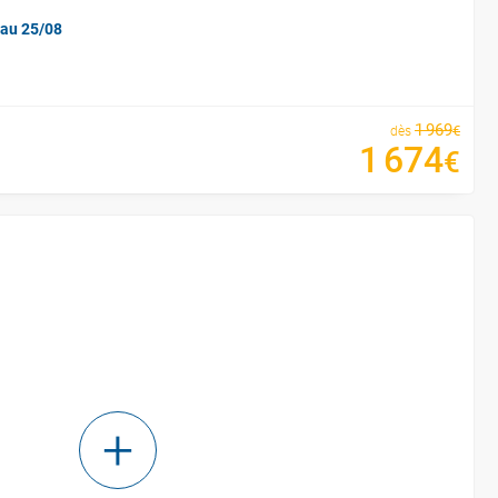
'au 25/08
1
969
€
dès
1
674
€