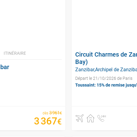
ITINÉRAIRE
Circuit Charmes de Za
Bay)
ibar
Zanzibar,Archipel de Zanziba
Départ le 21/10/2026 de Paris
Toussaint: 15% de remise jusqu
3
961
€
dès
3
367
€