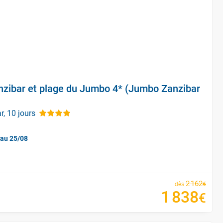
nzibar et plage du Jumbo 4* (Jumbo Zanzibar
r, 10 jours
'au 25/08
2
162
€
dès
1
838
€