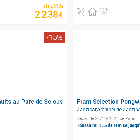
2
633
€
dès
2
238
€
15
uits au Parc de Selous
Fram Selection Pongwe
Zanzibar,Archipel de Zanziba
Départ le 21/10/2026 de Paris
Toussaint: 15% de remise jusqu