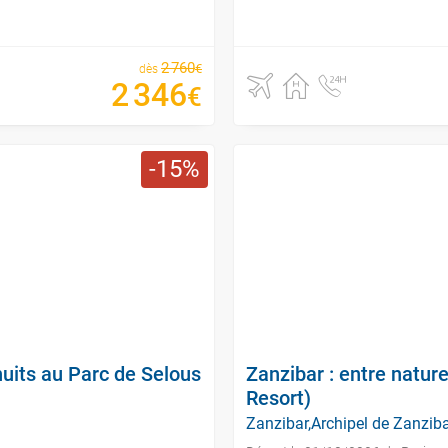
2
760
€
dès
2
346
€
15
uits au Parc de Selous
Zanzibar : entre natur
Resort)
Zanzibar,Archipel de Zanzibar