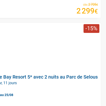
2
705
€
dès
2
299
€
15
 Bay Resort 5* avec 2 nuits au Parc de Selous
r, 11 jours
'au 25/08