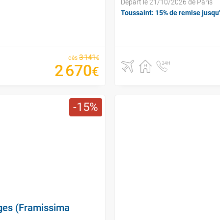
Départ le 21/10/2026 de Paris
Toussaint: 15% de remise jusqu
3
141
€
dès
2
670
€
15
lages (Framissima