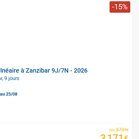
15
lnéaire à Zanzibar 9J/7N - 2026
, 9 jours
'au 25/08
3
731
€
dès
3
171
€