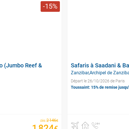
15
bo (Jumbo Reef &
Safaris à Saadani & Ba
Zanzibar,Archipel de Zanzibar
Départ le 26/10/2026 de Paris
Toussaint: 15% de remise jusqu
2
146
€
dès
1
824
€