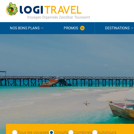
CONTACT
QUESTIONS FRÉQUENTES
Voyages Organisés Zanzíbar Toussaint
NOS BONS PLANS
PROMOS
DESTINATIONS
Tous les voyages
Circuits
Combinés
Autotours