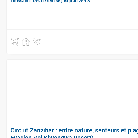
Toussaint: 15% de remise jusqu'au 25/08
Circuit Zanzibar : entre nature, senteurs et p
Evasion Voi Kiwengwa Resort)