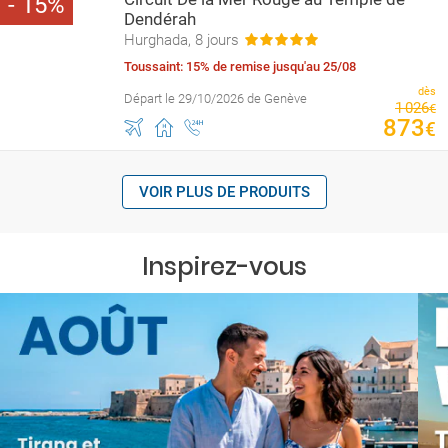
15
Dendérah
Hurghada, 8 jours
Toussaint: 15% de remise jusqu'au 25/08
dès
Départ le 29/10/2026 de Genève
1
026
€
873
€
VOIR PLUS DE PRODUITS
Inspirez-vous