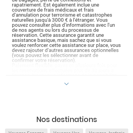
rapatriement. Est également inclue une
couverture de frais médicaux et frais
d'annulation pour terrorisme et catastrophes
naturelles jusqu'à 3000 € à l'étranger. Vous
pouvez consulter plus d'informations avec l'un
de nos agents ou lors du processus de
réservation. Cette assurance garantit une
assistance basique, mais sachez que si vous
voulez renforcer cette assistance sur place, vous
devez rajouter d'autres assurances optionnelles
(vous pouvez les sélectionner avant de
confirmer votre réservation).
Paiement flexible
: payez en plusieurs fois pour
les réservations effectuées plus de 30 jours à
l'avance. Nous vous informons de la possibilité
de payer avec cette méthode durant le
processus d'achat et au moment de confirmer la
réservation.
Les conditions de cette promotion ne sont
valables que durant la période de celle-ci. Les
promotions affichées sont sujets à disponibilité
au moment de la réservation et peuvent être
limitées à certaines dates. Avant de confirmer la
Nos destinations
réservation, vous pouvez visualiser tous les
avantages obtenus dans le détail de celle-ci.