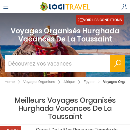
VOIR LES CONDITIONS
Voyages Organisés Hurghada
Vacances De La Toussaint
Découvrez vos vacances
Home
Voyages Organises
Afrique
Égypte
Voyages Organi
Meilleurs Voyages Organisés
Hurghada Vacances De La
Toussaint
Circuit De la Mer Rouge au Temple de