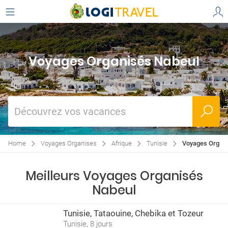
Voyages Organisés Nabeul
Découvrez vos vacances
Home
Voyages Organises
Afrique
Tunisie
Voyages Organi
Meilleurs Voyages Organisés
Nabeul
Tunisie, Tataouine, Chebika et Tozeur
Tunisie, 8 jours