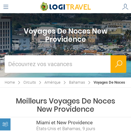
Voyages De Noces New
Providence
Découvrez vos vacances
Home
Circuits
Amérique
Bahamas
Voyages De Noces Ne
Meilleurs Voyages De Noces
New Providence
Miami et New Providence
États-Unis et Bahamas, 9 jours