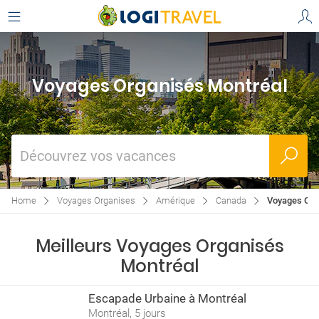
Voyages Organisés Montréal
Découvrez vos vacances
Home
Voyages Organises
Amérique
Canada
Voyages Org
Meilleurs Voyages Organisés
Montréal
Escapade Urbaine à Montréal
Montréal, 5 jours