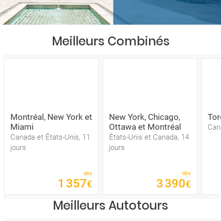
Meilleurs Combinés
Montréal, New York et
New York, Chicago,
Tor
Miami
Ottawa et Montréal
Cana
Canada et États-Unis, 11
États-Unis et Canada, 14
jours
jours
dès
dès
1
357
3
390
€
€
Meilleurs Autotours