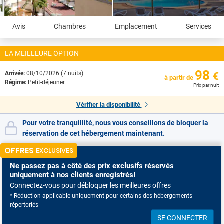
Avis
Chambres
Emplacement
Services
LA MEILLEURE OPTION
98
Arrivée:
08/10/2026 (7 nuits)
€
à partir de
Régime:
Petit-déjeuner
Prix par nuit
Vérifier la disponibilité
Pour votre tranquillité, nous vous conseillons de bloquer la
réservation de cet hébergement maintenant.
OFFRES
EXCLUSIVES
Ne passez pas à côté
des prix exclusifs réservés
uniquement à nos clients enregistrés!
Connectez-vous pour débloquer les meilleures offres
* Réduction applicable uniquement pour certains des hébergements
répertoriés
SE CONNECTER