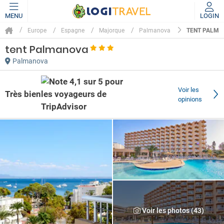
MENU
LOGIN
TENT PALMA
Europe
Espagne
Majorque
Palmanova
tent Palmanova
Palmanova
Voir les
Très bien
opinions
Voir les photos (43)