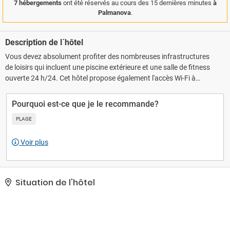
7 hébergements
ont été réservés au cours des 15 dernières minutes
à
Palmanova
.
Description de l´hôtel
Vous devez absolument profiter des nombreuses infrastructures
de loisirs qui incluent une piscine extérieure et une salle de fitness
ouverte 24 h/24. Cet hôtel propose également l'accès Wi-Fi à
Internet gratuit, un service d'assistance pour les visites
touristiques ou l'achat de billets et un distributeur automatique de
Pourquoi est-ce que je le recommande?
boissons et d'en-cas.. Les équipements et services proposés
PLAGE
incluent un service d'arrivée express, une réception ouverte 24
h/24 et un ascenseur. Un parking payant sans service de voiturier
Voir plus
est disponible dans l'enceinte de l'hébergement..
Situation de l'hôtel