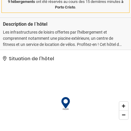
9 hébergements
ont été réservés au cours des 15 dernières minutes
à
Porto Cristo
.
Description de l´hôtel
Les infrastructures de loisirs offertes par l'hébergement et
comprennent notamment une piscine extérieure, un centre de
fitness et un service de location de vélos. Profitez-en ! Cet hôtel de
style méditerranéen offre aussi features l'accès Wi-Fi à Internet
gratuit, un service de conciergerie et des rangements pour vélos.
Situation de l'hôtel
Une navette payante vous conduit dans les principales
destinations aux alentours de l'hébergement.. Les équipements et
services proposés incluent un service de nettoyage à sec /
blanchisserie, une réception ouverte 24 h/24 et un personnel
polyglotte. Un parking aux horaires limités est disponible dans
l'enceinte de l'hébergement..