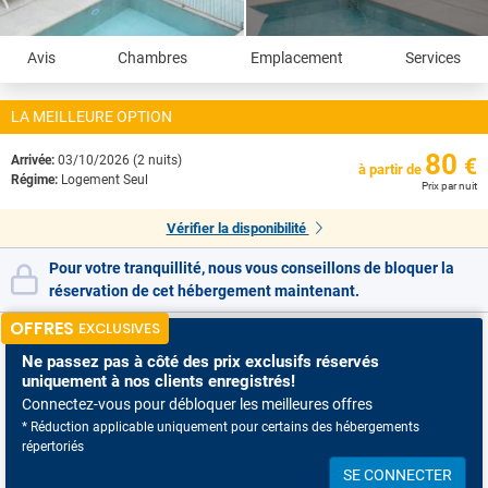
Avis
Chambres
Emplacement
Services
LA MEILLEURE OPTION
80
Arrivée:
03/10/2026 (2 nuits)
€
à partir de
Régime:
Logement Seul
Prix par nuit
Vérifier la disponibilité
Pour votre tranquillité, nous vous conseillons de bloquer la
réservation de cet hébergement maintenant.
OFFRES
EXCLUSIVES
Ne passez pas à côté
des prix exclusifs réservés
uniquement à nos clients enregistrés!
Connectez-vous pour débloquer les meilleures offres
* Réduction applicable uniquement pour certains des hébergements
répertoriés
SE CONNECTER