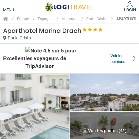
MENU
LOGIN
APARTHOTE
Europe
Espagne
Majorque
Porto Cristo
Aparthotel Marina Drach
Porto Cristo
Voir les
Excellent
opinions
Voir les photos (41)